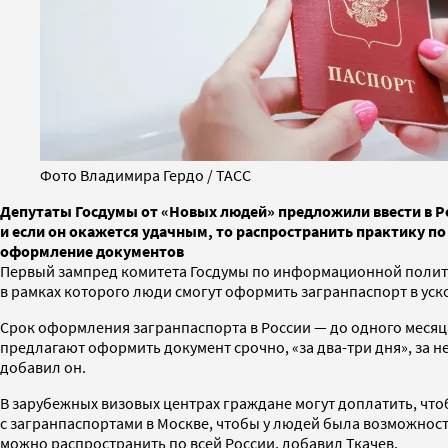
Фото Владимира Гердо / ТАСС
Депутаты Госдумы от «Новых людей» предложили ввести в Ро
и если он окажется удачным, то распространить практику п
оформление документов
Первый зампред комитета Госдумы по информационной полити
в рамках которого люди смогут оформить загранпаспорт в ус
Срок оформления загранпаспорта в России — до одного месяца
предлагают оформить документ срочно, «за два-три дня», за нек
добавил он.
В зарубежных визовых центрах граждане могут доплатить, чт
с загранпаспортами в Москве, чтобы у людей была возможност
можно распространить по всей России, добавил Ткачев.