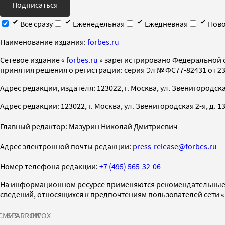
Подписаться
Все сразу
Еженедельная
Ежедневная
Ново
Наименование издания:
forbes.ru
Cетевое издание «
forbes.ru
» зарегистрировано Федеральной 
принятия решения о регистрации: серия Эл № ФС77-82431 от 23 
Адрес редакции, издателя: 123022, г. Москва, ул. Звенигородская 2-
Адрес редакции: 123022, г. Москва, ул. Звенигородская 2-я, д. 13, с
Главный редактор: Мазурин Николай Дмитриевич
Адрес электронной почты редакции:
press-release@forbes.ru
Номер телефона редакции:
+7 (495) 565-32-06
На информационном ресурсе применяются рекомендательные 
сведений, относящихся к предпочтениям пользователей сети 
СМИ2
SPARROW
INFOX