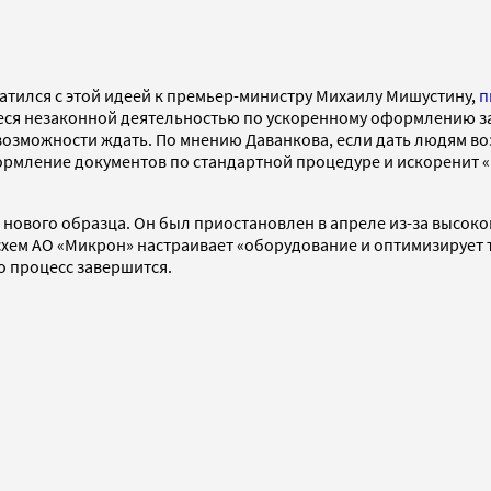
атился с этой идеей к премьер-министру Михаилу Мишустину,
п
еся незаконной деятельностью по ускоренному оформлению за
т возможности ждать. По мнению Даванкова, если дать людям 
формление документов по стандартной процедуре и искоренит
нового образца. Он был приостановлен в апреле из-за высоко
осхем АО «Микрон» настраивает «оборудование и оптимизирует
о процесс завершится.