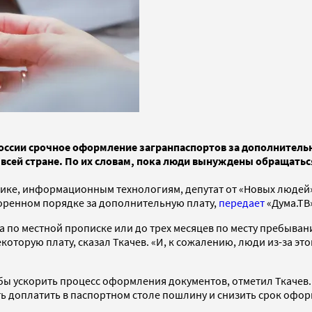
ссии срочное оформление загранпаспортов за дополнительну
о всей стране. По их словам, пока люди вынуждены обращат
ке, информационным технологиям, депутат от «Новых людей» 
коренном порядке за дополнительную плату,
передает
«Дума.ТВ
 по местной прописке или до трех месяцев по месту пребыван
оторую плату, сказал Ткачев. «И, к сожалению, люди из-за этог
обы ускорить процесс оформления документов, отметил Ткачев
ь доплатить в паспортном столе пошлину и снизить срок офор