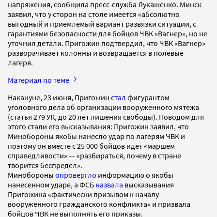
напряжения, сообщила пресс-служба Лукашенко. Минск
заявил, что у сторон на столе имеется «абсолютно
выгодный и приемлемый вариант развязки ситуации, с
гарантиями безопасности для бойцов ЧВК «Вагнер», но не
уточнил детали. Пригожин подтвердил, что ЧВК «Вагнер»
разворачивает колонны и возвращается в полевые
лагеря.
Материал по теме
Накануне, 23 июня, Пригожин
стал
фигурантом
уголовного дела об организации вооруженного мятежа
(статья 279 УК, до 20 лет лишения свободы). Поводом для
этого стали его высказывания: Пригожин заявил, что
Минобороны якобы нанесло удар по лагерям ЧВК и
поэтому он вместе с 25 000 бойцов идет «маршем
справедливости» — «разбираться, почему в стране
творится беспредел».
Минобороны
опровергло
информацию о якобы
нанесенном ударе, а ФСБ
назвала
высказывания
Пригожина «фактически призывом к началу
вооруженного гражданского конфликта» и призвала
бойцов ЧВК не выполнять его приказы.