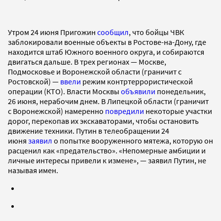
Утром 24 июня Пригожин
сообщил
, что бойцы ЧВК
заблокировали военные объекты в Ростове-на-Дону, где
находится штаб Южного военного округа, и собираются
двигаться дальше. В трех регионах — Москве,
Подмосковье и Воронежской области (граничит с
Ростовской) —
ввели
режим контртеррористической
операции (КТО). Власти Москвы
объявили
понедельник,
26 июня, нерабочим днем. В Липецкой области (граничит
с Воронежской) намеренно
повредили
некоторые участки
дорог, перекопав их экскаваторами, чтобы остановить
движение техники. Путин в телеобращении 24
июня
заявил
о попытке вооруженного мятежа, которую он
расценил как «предательство». «Непомерные амбиции и
личные интересы привели к измене», — заявил Путин, не
называя имен.