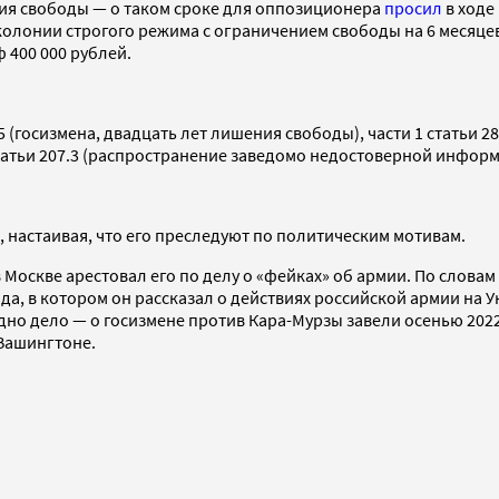
ния свободы — о таком сроке для оппозиционера
просил
в ходе
олонии строгого режима с ограничением свободы на 6 месяцев
 400 000 рублей.
 (госизмена, двадцать лет лишения свободы), части 1 статьи 2
 статьи 207.3 (распространение заведомо недостоверной инфор
, настаивая, что его преследуют по политическим мотивам.
 в Москве арестовал его по делу о «фейках» об армии. По слов
да, в котором он рассказал о действиях российской армии на У
но дело — о госизмене против Кара-Мурзы завели осенью 2022 
 Вашингтоне.