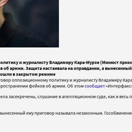
олитику и журналисту Владимиру Кара-Мурзе (Минюст призна
ов об армии. Защита настаивала на оправдании, а вынесенны
прошли в закрытом режиме
овор оппозиционному политику и журналисту Владимиру Кара-
спространении фейков об армии. Об этом
сообщает
«Интерфакс»
ела засекречены, слушание в апелляционном суде, как и весь
вынесенный ему приговор называла незаконным. Гособвинение