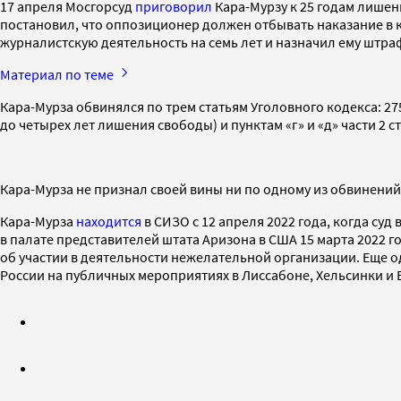
17 апреля Мосгорсуд
приговорил
Кара-Мурзу к 25 годам лише
постановил, что оппозиционер должен отбывать наказание в к
журналистскую деятельность на семь лет и назначил ему штраф
Материал по теме
Кара-Мурза обвинялся по трем статьям Уголовного кодекса: 275
до четырех лет лишения свободы) и пунктам «г» и «д» части 2
Кара-Мурза не признал своей вины ни по одному из обвинений
Кара-Мурза
находится
в СИЗО с 12 апреля 2022 года, когда суд
в палате представителей штата Аризона в США 15 марта 2022 го
об участии в деятельности нежелательной организации. Еще од
России на публичных мероприятиях в Лиссабоне, Хельсинки и