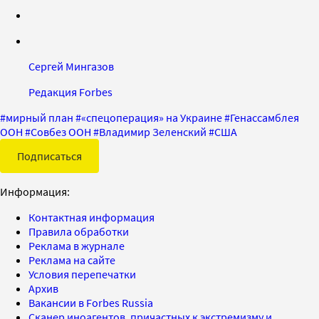
Сергей Мингазов
Редакция Forbes
#
мирный план
#
«спецоперация» на Украине
#
Генассамблея
ООН
#
Совбез ООН
#
Владимир Зеленский
#
США
Подписаться
Информация:
Контактная информация
Правила обработки
Реклама в журнале
Реклама на сайте
Условия перепечатки
Архив
Вакансии в Forbes Russia
Сканер иноагентов, причастных к экстремизму и