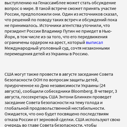
выступлению на Генассамблее может стать обсуждение
вопрос о мире. В такой встрече сможет принять участие
России, предположили они. Один из источников сказал,
что решений по поводу таких встреч и обсуждений пока
не принималось. Источники агентства уточнили, что
президент России Владимир Путин не приедет в Нью-
Йорк, в том числе из-за того, что его передвижения
ограничены ордером на арест, который
выписал
Международный уголовный суд, сочтя незаконными
перемещения детей из Украины в Россию.
США могут также провести в августе заседание Совета
безопасности ООН по вопросам защиты детей,
приуроченное ко Дню независимости Украины (24
августа), сообщили собеседники Bloomberg. В четверг, 3
августа, госсекретарь США Энтони Блинкен проведет
заседание Совета безопасности на тему голода и
глобальной продовольственной нестабильности.
Ожидается, что оно будет посвящено последствиям
отказа России от зерновой сделки. США используют свою
очередь во главе Совета безопасности, чтобы