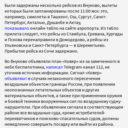
Были задержаны несколько рейсов из Внуково, вылеты
которых были запланированы после 11:00 мск: это,
например, самолеты в Ташкент, Ош, Сургут, Санкт-
Петербург, Анталью, Душанбе и Актау,
показывало
онлайн-табло на сайте аэропорта. Из табло
прилета следует, что рейсы из Стамбула, Еревана, Хургады
и Пскова перенаправили в Домодедово, а рейсы из
Ульяновска и Санкт-Петербурга — в Шереметьево.
Прибытие рейса из Сочи задержано.
Во Внуково объявляли план «Ковер» из-за замеченного в
небе беспилотника,
написал
Telegram-канал 112, не
уточнив источник информации. Сигнал «Ковер»
объявляют
в случаях незаконного пересечения
воздушным объектом границы России, при появлении
неопознанных летательных объектов и других
материальных объектов, а также при применении оружия
и боевой техники вооруженных сил по воздушному судну-
нарушителю. При объявлении сигнала в соответствующем
районе все воздушные суда, кроме истребителей-
перехватчиков и поисково-спасательных судов, должны
немедленно совершить посадку или выйти из района.