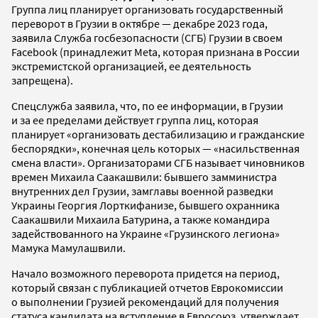
Группа лиц планирует организовать государственный
переворот в Грузии в октябре — декабре 2023 года,
заявила Служба госбезопасности (СГБ) Грузии в своем
Facebook (принадлежит Meta, которая признана в России
экстремистской организацией, ее деятельность
запрещена).
Спецслужба заявила, что, по ее информации, в Грузии
и за ее пределами действует группа лиц, которая
планирует «организовать дестабилизацию и гражданские
беспорядки», конечная цель которых — «насильственная
смена власти». Организаторами СГБ называет чиновников
времен Михаила Саакашвили: бывшего замминистра
внутренних дел Грузии, замглавы военной разведки
Украины Георгия Лорткифанизе, бывшего охранника
Саакашвили Михаила Батурина, а также командира
задействованного на Украине «Грузинского легиона»
Мамука Мамулашвили.
Начало возможного переворота придется на период,
который связан с публикацией отчетов Еврокомиссии
о выполнении Грузией рекомендаций для получения
статуса кандидата на вступление в Евросоюз, утверждает