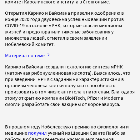
комитет Каролинского института в Стокгольме.
Открытия Карико и Вайсмана привели к одобрению в
конце 2020 года двух весьма успешных вакцин против
COVID-19 на основе мРНК, которые спасли миллионы
жизней и предотвратили тяжелые заболевания у
множества людей, отметил в своем заявлении
Нобелевский комитет.
Материал по теме
Карико и Вайсман создали технологию синтеза мРНК
(матричная рибонуклеиновая кислота). Выяснилось, что
при введении мРНК с заданными характеристиками в
организм человека клетки получают способность
производить в том числе антитела к патогенам. Благодаря
этому открытию компании BioNTech, Pfizer и Moderna
смогли разработать свои вакцины от коронавируса.
В прошлом году Нобелевскую премию по физиологии и
медицине
получил
ученый из Швеции Сванте Паабо за
работы в области генетики, касающиеся геномов