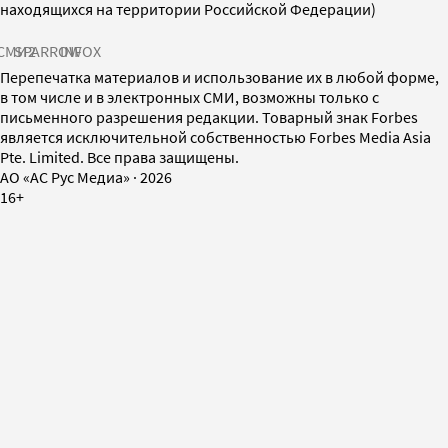
находящихся на территории Российской Федерации)
СМИ2
SPARROW
INFOX
Перепечатка материалов и использование их в любой форме,
в том числе и в электронных СМИ, возможны только с
письменного разрешения редакции. Товарный знак Forbes
является исключительной собственностью Forbes Media Asia
Pte. Limited. Все права защищены.
AO «АС Рус Медиа»
·
2026
16+