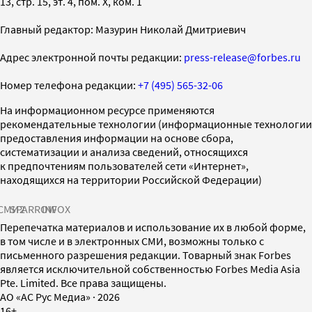
13, стр. 15, эт. 4, пом. X, ком. 1
Главный редактор: Мазурин Николай Дмитриевич
Адрес электронной почты редакции:
press-release@forbes.ru
Номер телефона редакции:
+7 (495) 565-32-06
На информационном ресурсе применяются
рекомендательные технологии (информационные технологии
предоставления информации на основе сбора,
систематизации и анализа сведений, относящихся
к предпочтениям пользователей сети «Интернет»,
находящихся на территории Российской Федерации)
СМИ2
SPARROW
INFOX
Перепечатка материалов и использование их в любой форме,
в том числе и в электронных СМИ, возможны только с
письменного разрешения редакции. Товарный знак Forbes
является исключительной собственностью Forbes Media Asia
Pte. Limited. Все права защищены.
AO «АС Рус Медиа»
·
2026
16+