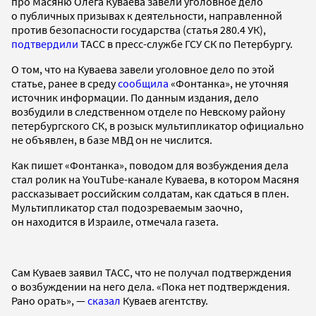
про Масяню Олега Куваева завели уголовное дело
о публичных призывах к деятельности, направленной
против безопасности государства (статья 280.4 УК),
подтвердили
ТАСС в пресс-службе ГСУ СК по Петербургу.
О том, что на Куваева завели уголовное дело по этой
статье, ранее в среду
сообщила
«Фонтанка», не уточняя
источник информации. По данным издания, дело
возбудили в следственном отделе по Невскому району
петербургского СК, в розыск мультипликатор официально
не объявлен, в базе МВД он не числится.
Как пишет «Фонтанка», поводом для возбуждения дела
стал ролик на YouTube-канале Куваева, в котором Масяня
рассказывает российским солдатам, как сдаться в плен.
Мультипликатор стал подозреваемым заочно,
он находится в Израиле, отмечала газета.
Сам Куваев заявил ТАСС, что не получал подтверждения
о возбуждении на него дела. «Пока нет подтверждения.
Рано орать», —
сказал
Куваев агентству.