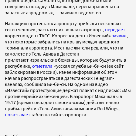
правопорядка. Самолеты, которые должны были
совершить посадку в Махачкале, перенаправлены на
запасные аэродромы», — заявило ведомство.
На «акцию протеста» к аэропорту прибыли несколько
сотен человек, часть из них вошла в аэропорт,
передает
корреспондент ТАСС. Корреспондент «Известий»
заявил
,
что некоторые забрались на крышу международного
терминала аэропорта. Местные жители решили, что на
самолете из Тель-Авива в Дагестан
прилетают израильские беженцы, которые будут жить в
республике,
отметила
Русская служба Би-би-си (ее сайт
заблокирован в России). Ранее информация об этом
начала распространяться в дагестанских Telegram-
каналах, сообщила Би-би-си. На одном из видео
«Известий» протестующие держат плакат с надписью: «Мы
против еврейских беженцев». В аэропорт Махачкалы в
19:17 (время совпадает с московским) действительно
прибыл рейс из Тель-Авива авиакомпании Red Wings,
показывает
табло на сайте аэропорта.