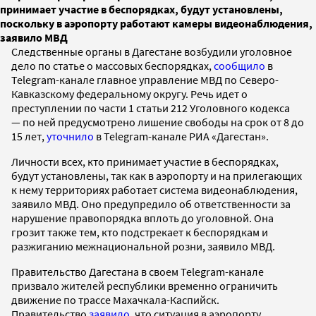
принимает участие в беспорядках, будут установлены,
поскольку в аэропорту работают камеры видеонаблюдения,
заявило МВД
Следственные органы в Дагестане возбудили уголовное
дело по статье о массовых беспорядках,
сообщило
в
Telegram-канале главное управление МВД по Северо-
Кавказскому федеральному округу. Речь идет о
преступлении по части 1 статьи 212 Уголовного кодекса
— по ней предусмотрено лишение свободы на срок от 8 до
15 лет,
уточнило
в Telegram-канале РИА «Дагестан».
Личности всех, кто принимает участие в беспорядках,
будут установлены, так как в аэропорту и на прилегающих
к нему территориях работает система видеонаблюдения,
заявило МВД. Оно предупредило об ответственности за
нарушение правопорядка вплоть до уголовной. Она
грозит также тем, кто подстрекает к беспорядкам и
разжиганию межнациональной розни, заявило МВД.
Правительство Дагестана в своем Telegram-канале
призвало жителей республики временно ограничить
движение по трассе Махачкала-Каспийск.
Правительство
заявило
, что ситуация в аэропорту