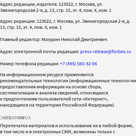
Адрес редакции, издателя: 123022, г. Москва, ул.
Звенигородская 2-я, д. 13, стр. 15, эт. 4, пом. X, ком. 1
Адрес редакции: 123022, г. Москва, ул. Звенигородская 2-я, д.
13, стр. 15, эт. 4, пом. X, ком. 1
Главный редактор: Мазурин Николай Дмитриевич
Адрес электронной почты редакции:
press-release@forbes.ru
Номер телефона редакции:
+7 (495) 565-32-06
На информационном ресурсе применяются
рекомендательные технологии (информационные технологии
предоставления информации на основе сбора,
систематизации и анализа сведений, относящихся
к предпочтениям пользователей сети «Интернет»,
находящихся на территории Российской Федерации)
СМИ2
SPARROW
INFOX
Перепечатка материалов и использование их в любой форме,
в том числе и в электронных СМИ, возможны только с