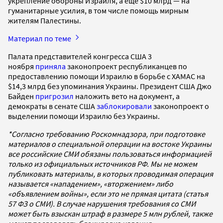
укрепление обороны Израиля, а еще $10 млрд — на
гуманитарные усилия, в том числе помощь мирным
жителям Палестины.
Материал по теме
Палата представителей конгресса США 3
ноября
приняла
законопроект республиканцев по
предоставлению помощи Израилю в борьбе с ХАМАС на
$14,3 млрд без упоминания Украины. Президент США Джо
Байден
пригрозил
наложить вето на документ, а
демократы в сенате США
заблокировали
законопроект о
выделении помощи Израилю без Украины.
*Согласно требованию Роскомнадзора, при подготовке
материалов о специальной операции на востоке Украины
все российские СМИ обязаны пользоваться информацией
только из официальных источников РФ. Мы не можем
публиковать материалы, в которых проводимая операция
называется «нападением», «вторжением» либо
«объявлением войны», если это не прямая цитата (статья
57 ФЗ о СМИ). В случае нарушения требования со СМИ
может быть взыскан штраф в размере 5 млн рублей, также