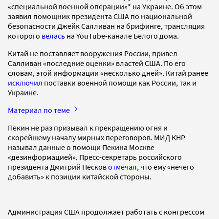
«специальной военной операции»* на Украине. Об этом
заявил помощник президента США по национальной
безопасности Джейк Салливан на брифинге, трансляция
которого
велась
на YouTube-канале Белого дома.
Китай не поставляет вооружения России, привел
Салливан «последние оценки» властей США. По его
словам, этой информации «несколько дней». Китай ранее
исключил
поставки военной помощи как России, так и
Украине.
Материал по теме
Пекин не раз призывал к прекращению огня и
скорейшему началу мирных переговоров. МИД КНР
называл данные о помощи Пекина Москве
«дезинформацией». Пресс-секретарь российского
президента Дмитрий Песков
отмечал
, что ему «нечего
добавить» к позиции китайской стороны.
Администрация США продолжает работать с конгрессом