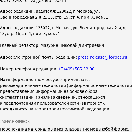
ФС77-82431 от 23 декабря 2021 г.
Адрес редакции, издателя: 123022, г. Москва, ул.
Звенигородская 2-я, д. 13, стр. 15, эт. 4, пом. X, ком. 1
Адрес редакции: 123022, г. Москва, ул. Звенигородская 2-я, д.
13, стр. 15, эт. 4, пом. X, ком. 1
Главный редактор: Мазурин Николай Дмитриевич
Адрес электронной почты редакции:
press-release@forbes.ru
Номер телефона редакции:
+7 (495) 565-32-06
На информационном ресурсе применяются
рекомендательные технологии (информационные технологии
предоставления информации на основе сбора,
систематизации и анализа сведений, относящихся
к предпочтениям пользователей сети «Интернет»,
находящихся на территории Российской Федерации)
СМИ2
SPARROW
INFOX
Перепечатка материалов и использование их в любой форме,