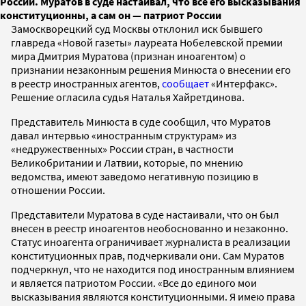
России. Муратов в суде настаивал, что все его высказывания
конституционны, а сам он — патриот России
Замоскворецкий суд Москвы отклонил иск бывшего
главреда «Новой газеты» лауреата Нобелевской премии
мира Дмитрия Муратова (признан иноагентом) о
признании незаконным решения Минюста о внесении его
в реестр иностранных агентов,
сообщает
«Интерфакс».
Решение огласила судья Наталья Хайретдинова.
Представитель Минюста в суде сообщил, что Муратов
давал интервью «иностранным структурам» из
«недружественных» России стран, в частности
Великобритании и Латвии, которые, по мнению
ведомства, имеют заведомо негативную позицию в
отношении России.
Представители Муратова в суде настаивали, что он был
внесен в реестр иноагентов необоснованно и незаконно.
Статус иноагента ограничивает журналиста в реализации
конституционных прав, подчеркивали они. Сам Муратов
подчеркнул, что не находится под иностранным влиянием
и является патриотом России. «Все до единого мои
высказывания являются конституционными. Я имею права