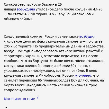
Служба безопасности Украины 25
января
возбудила
уголовное дело после крушения Ил-76
— по статье 438 УК Украины о «нарушении законов и
обычаев войны».
Следственный комитет России ранее также
возбудил
уголовное дело по факту крушения самолета — по статье
205 УК о теракте. По предварительным данным ведомства,
воздушное судно «подверглось атаке зенитной ракетой с
территории Украины», отметило ведомство. СК России
сообщил, что на борту Ил-76 были шесть членов экипажа,
сотрудники военной полиции и более 60 пленных
украинских военнослужащих, все они погибли. В день
крушения самолета Минобороны России
уточняло
, что
самолет перевозил 65 пленных солдат ВСУ для обмена, на
борту также находились шесть членов экипажа и трое
сопровождающих.
Материал по теме