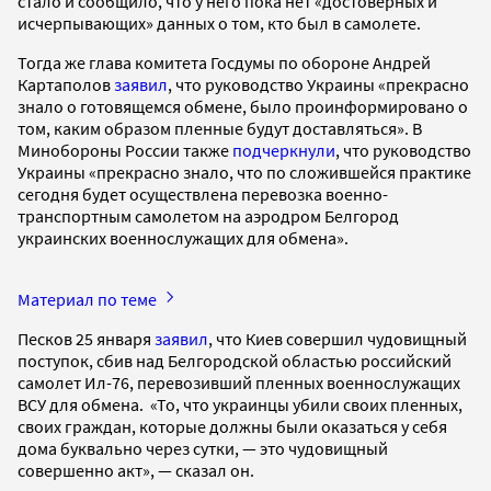
стало и сообщило, что у него пока нет «достоверных и
исчерпывающих» данных о том, кто был в самолете.
Тогда же глава комитета Госдумы по обороне Андрей
Картаполов
заявил
, что руководство Украины «прекрасно
знало о готовящемся обмене, было проинформировано о
том, каким образом пленные будут доставляться». В
Минобороны России также
подчеркнули
, что руководство
Украины «прекрасно знало, что по сложившейся практике
сегодня будет осуществлена перевозка военно-
транспортным самолетом на аэродром Белгород
украинских военнослужащих для обмена».
Материал по теме
Песков 25 января
заявил
, что Киев совершил чудовищный
поступок, сбив над Белгородской областью российский
самолет Ил-76, перевозивший пленных военнослужащих
ВСУ для обмена. «То, что украинцы убили своих пленных,
своих граждан, которые должны были оказаться у себя
дома буквально через сутки, — это чудовищный
совершенно акт», — сказал он.