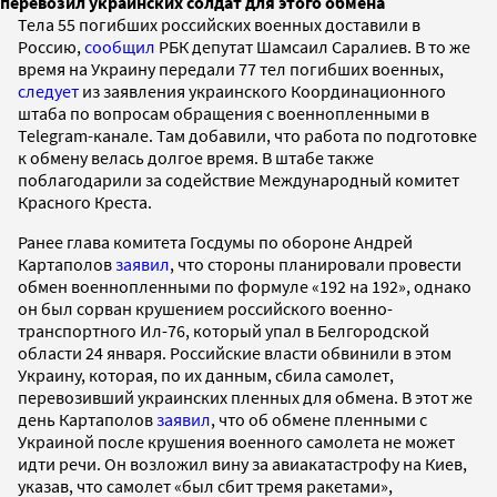
перевозил украинских солдат для этого обмена
Тела 55 погибших российских военных доставили в
Россию,
сообщил
РБК депутат Шамсаил Саралиев. В то же
время на Украину передали 77 тел погибших военных,
следует
из заявления украинского Координационного
штаба по вопросам обращения с военнопленными в
Telegram-канале. Там добавили, что работа по подготовке
к обмену велась долгое время. В штабе также
поблагодарили за содействие Международный комитет
Красного Креста.
Ранее глава комитета Госдумы по обороне Андрей
Картаполов
заявил
, что стороны планировали провести
обмен военнопленными по формуле «192 на 192», однако
он был сорван крушением российского военно-
транспортного Ил-76, который упал в Белгородской
области 24 января. Российские власти обвинили в этом
Украину, которая, по их данным, сбила самолет,
перевозивший украинских пленных для обмена. В этот же
день Картаполов
заявил
, что об обмене пленными с
Украиной после крушения военного самолета не может
идти речи. Он возложил вину за авиакатастрофу на Киев,
указав, что самолет «был сбит тремя ракетами»,