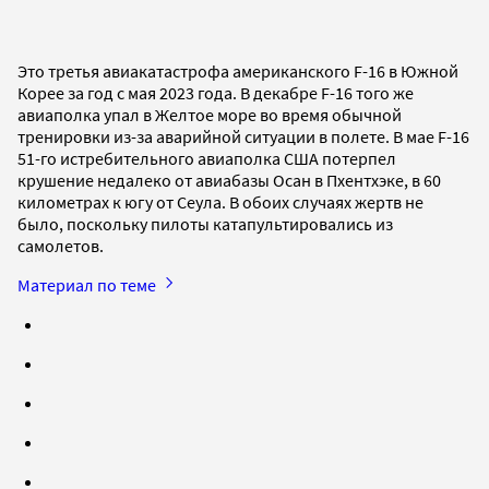
Это третья авиакатастрофа американского F-16 в Южной
Корее за год с мая 2023 года. В декабре F-16 того же
авиаполка упал в Желтое море во время обычной
тренировки из-за аварийной ситуации в полете. В мае F-16
51-го истребительного авиаполка США потерпел
крушение недалеко от авиабазы Осан в Пхентхэке, в 60
километрах к югу от Сеула. В обоих случаях жертв не
было, поскольку пилоты катапультировались из
самолетов.
Материал по теме