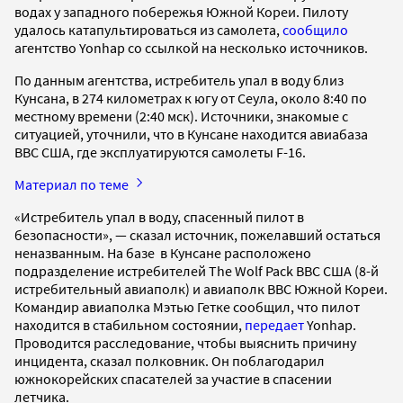
водах у западного побережья Южной Кореи. Пилоту
удалось катапультироваться из самолета,
сообщило
агентство Yonhap со ссылкой на несколько источников.
По данным агентства, истребитель упал в воду близ
Кунсана, в 274 километрах к югу от Сеула, около 8:40 по
местному времени (2:40 мск). Источники, знакомые с
ситуацией, уточнили, что в Кунсане находится авиабаза
ВВС США, где эксплуатируются самолеты F-16.
Материал по теме
«Истребитель упал в воду, спасенный пилот в
безопасности», — сказал источник, пожелавший остаться
неназванным. На базе в Кунсане расположено
подразделение истребителей The Wolf Pack ВВС США (8-й
истребительный авиаполк) и авиаполк ВВС Южной Кореи.
Командир авиаполка Мэтью Гетке сообщил, что пилот
находится в стабильном состоянии,
передает
Yonhap.
Проводится расследование, чтобы выяснить причину
инцидента, сказал полковник. Он поблагодарил
южнокорейских спасателей за участие в спасении
летчика.