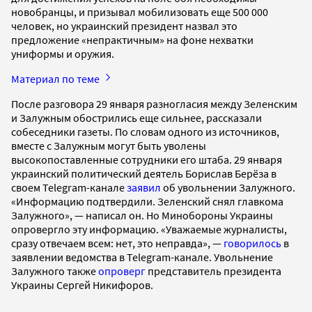
новобранцы, и призывал мобилизовать еще 500 000
человек, но украинский президент назвал это
предложение «непрактичным» на фоне нехватки
униформы и оружия.
Материал по теме
После разговора 29 января разногласия между Зеленским
и Залужным обострились еще сильнее, рассказали
собеседники газеты. По словам одного из источников,
вместе с Залужным могут быть уволены
высокопоставленные сотрудники его штаба. 29 января
украинский политический деятель Борислав Берёза в
своем Telegram-канале
заявил
об увольнении Залужного.
«Информацию подтвердили. Зеленский снял главкома
Залужного», — написал он. Но Минобороны Украины
опровергло эту информацию. «Уважаемые журналисты,
сразу отвечаем всем: нет, это неправда», —
говорилось
в
заявлении ведомства в Telegram-канале. Увольнение
Залужного также
опроверг
представитель президента
Украины Сергей Никифоров.