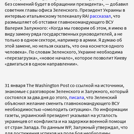
без сомнений будет в обращении президента», — добавил
советник главы офиса Зеленского. Президент Украины в
интервью итальянскому телеканалу RAI
рассказал
, что
размышляет об отставке главнокомандующего ВСУ
Валерия Залужного: «Когда мы говорим об этом, я имею в
виду замену ряда государственных руководителей, а не
только в одном секторе, например в армии. Я думаю об
этой замене, но нельзя сказать, что она коснется одного
человека». По словам Зеленского, Украине необходима
«перезагрузка», «новое начало», которое позволит Киеву
«двигаться в одном направлении».
31 января The Washington Post со ссылкой на источники,
знакомые с разговором Зеленского и Залужного, который
состоялся за два дня до этого,
писала
, что Зеленский
объяснил желание сменить главнокомандующего ВСУ
необходимостью «омолодить ситуацию». По информации
газеты, украинский президент указывал на усталость
украинцев от конфликта и на задержки военной помощи
от стран Запада. По данным WP, Залужный утверждал, что
для достижения успехов на поле боя необходимы