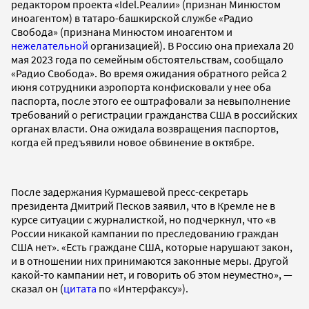
редактором проекта «Idel.Реалии» (признан Минюстом
иноагентом) в татаро-башкирской службе «Радио
Свобода» (признана Минюстом иноагентом и
нежелательной
организацией). В Россию она приехала 20
мая 2023 года по семейным обстоятельствам, сообщало
«Радио Свобода». Во время ожидания обратного рейса 2
июня сотрудники аэропорта конфисковали у нее оба
паспорта, после этого ее оштрафовали за невыполнение
требований о регистрации гражданства США в российских
органах власти. Она ожидала возвращения паспортов,
когда ей предъявили новое обвинение в октябре.
После задержания Курмашевой пресс-секретарь
президента Дмитрий Песков заявил, что в Кремле не в
курсе ситуации с журналисткой, но подчеркнул, что «в
России никакой кампании по преследованию граждан
США нет». «Есть граждане США, которые нарушают закон,
и в отношении них принимаются законные меры. Другой
какой-то кампании нет, и говорить об этом неуместно», —
сказал он (
цитата
по «Интерфаксу»).