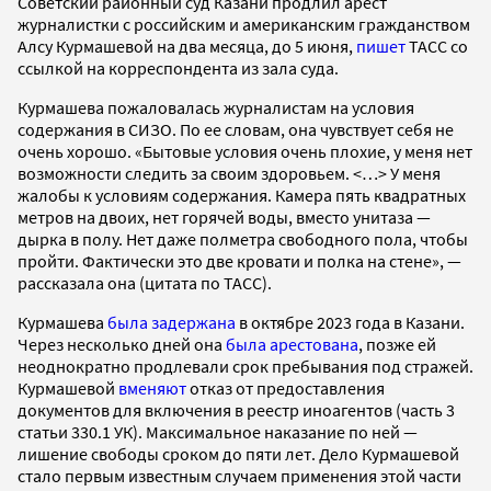
Советский районный суд Казани продлил арест
журналистки с российским и американским гражданством
Алсу Курмашевой на два месяца, до 5 июня,
пишет
ТАСС со
ссылкой на корреспондента из зала суда.
Курмашева пожаловалась журналистам на условия
содержания в СИЗО. По ее словам, она чувствует себя не
очень хорошо. «Бытовые условия очень плохие, у меня нет
возможности следить за своим здоровьем. <…> У меня
жалобы к условиям содержания. Камера пять квадратных
метров на двоих, нет горячей воды, вместо унитаза —
дырка в полу. Нет даже полметра свободного пола, чтобы
пройти. Фактически это две кровати и полка на стене», —
рассказала она (цитата по ТАСС).
Курмашева
была задержана
в октябре 2023 года в Казани.
Через несколько дней она
была арестована
, позже ей
неоднократно продлевали срок пребывания под стражей.
Курмашевой
вменяют
отказ от предоставления
документов для включения в реестр иноагентов (часть 3
статьи 330.1 УК). Максимальное наказание по ней —
лишение свободы сроком до пяти лет. Дело Курмашевой
стало первым известным случаем применения этой части