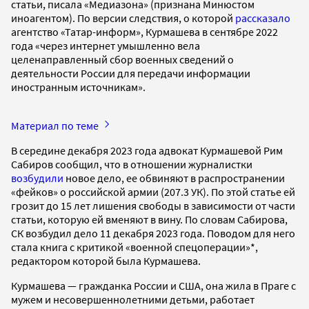
статьи, писала «Медиазона» (признана Минюстом
иноагентом). По версии следствия, о которой
рассказало
агентство «Татар-информ», Курмашева в сентябре 2022
года «через интернет умышленно вела
целенаправленный сбор военных сведений о
деятельности России для передачи информации
иностранным источникам».
Материал по теме
В середине декабря 2023 года адвокат Курмашевой Рим
Сабиров сообщил, что в отношении журналистки
возбудили
новое дело, ее обвиняют в распространении
«фейков» о российской армии (207.3 УК). По этой статье ей
грозит до 15 лет лишения свободы в зависимости от части
статьи, которую ей вменяют в вину. По словам Сабирова,
СК возбудил дело 11 декабря 2023 года. Поводом для него
стала книга с критикой «военной спецоперации»*,
редактором которой была Курмашева.
Курмашева — гражданка России и США, она жила в Праге с
мужем и несовершеннолетними детьми, работает