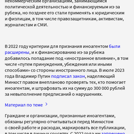
некоммерческим организациям, занимающимся
политической деятельностью и финансируемым из-за
рубежа, но позднее его стали применять к юридическим
и физлицам, в том числе правозащитникам, активистам,
журналистам и СМИ.
В 2022 году критерии для признания иноагентом
были
расширены
, и к финансированию из-за рубежа
добавилось попадание под «иностранное влияние», в том
числе «путем принуждения, убеждения или иными
способами» со стороны иностранного лица. В июле 2023
года Владимир Путин
подписал закон
, наделяющий
Минюст правом внепланово проверять тех, кто помогает
иноагентам, и штрафовать их на сумму до 300 000 рублей
за невыполнение предписаний о нарушениях.
Материал по теме
Граждане и организации, признанные иноагентами,
обязаны регулярно отчитываться перед Минюстом
о своей работе и расходах, маркировать все публикации,
в том числе в личных соцсетях. С 2022 года им
запрещено