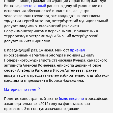
Прянишников, гражданин Франции Лоран Клод Жан-Луи
Винатье,
арестованный
ранее по делу об уклонении от
исполнения обязанностей иноагента, и еще три
человека: политтехнолог, экс-кандидат на пост главы
Удмуртии Сергей Антонов, петербургский муниципальный
депутат Владимир Волохонский (включен
Росфинмониторингом в перечень лиц, причастных к
терроризму и экстремизму) и бывший петербургский
депутат Никита Кириллов.
В предыдущий раз, 14 июня, Минюст
признал
иностранными агентами блогера и комика Данилу
Поперечного, журналиста Станислава Кучера, самарского
активиста Алексея Комелева, епископа церкви «Новое
слово» Альберта Раткина и Игоря Артемьева, ранее
выступавшего представителем избирательного штаба экс-
кандидата в президенты Бориса Надеждина.
Материал по теме
Понятие «иностранный агент»
было введено
в российское
законодательство в 2012 году на фоне массовых
протестов. Этот статус изначально давали