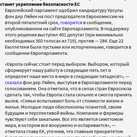
станет укрепление безопасности ЕС
Европейский парламент одобрил кандидатуру Урсулы
фон дер Ляйен на пост председателя Еврокомиссии на
второй пятилетний срок,
говорится
в сообщении,
опубликованном на сайте Европарламента. В поддержку
этого решения выступил 401 депутат (при минимально
необходимых 360 голосах из 719), против — 284. Еще 22
бюллетеня были пустыми или испорченными, говорится в
сообщении Европарламента.
«Европа сейчас стоит перед выбором. Выбором, который
сформирует нашу работу в следующие пять лет и
определит наше место в мире в следующие пятьдесят», —
сказала
фон дер Ляйен, выступая в Европарламенте перед
голосованием. Она отметила, что в силах стран Евросоюза
сделать так, чтобы Европа стала сильнее и смогла принять
вызов. «Семьи испытывают боль от стоимости жизни и
жилья. Молодые люди обеспокоены планетой, своим
будущим и перспективой войны. Компании и фермеры
чувствуют себя зажатыми. Все это является симптомом
мира, в котором все вооружено и оспаривается», —
отметила глава ЕК, уточнив, что главным приоритетом