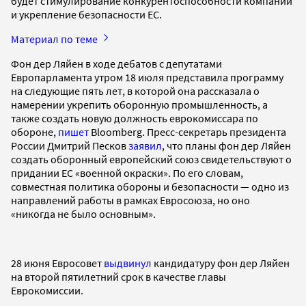
будет стимулирование конкурентоспособности компаний
и укрепление безопасности ЕС.
Материал по теме
Фон дер Ляйен в ходе дебатов с депутатами
Европарламента утром 18 июля представила программу
на следующие пять лет, в которой она рассказала о
намерении укрепить оборонную промышленность, а
также создать новую должность еврокомиссара по
обороне,
пишет
Bloomberg. Пресс-секретарь президента
России Дмитрий Песков
заявил
, что планы фон дер Ляйен
создать оборонный европейский союз свидетельствуют о
придании ЕС «военной окраски». По его словам,
совместная политика обороны и безопасности — одно из
направлений работы в рамках Евросоюза, но оно
«никогда не было основным».
28 июня Евросовет
выдвинул
кандидатуру фон дер Ляйен
на второй пятилетний срок в качестве главы
Еврокомиссии.