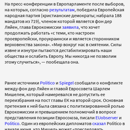
На пресс-конференции в Европарламенте после выборов,
на которых, согласно
результатам
, победила Европейская
народная партия (христианские демократы; набрала 188
мандатов из 719), членом которой является фон дер
Ляйен, глава Еврокомиссии
заявила
, что хочет
продолжать работать «с теми, кто настроен
проевропейски, проукраински и является сторонником
верховенства закона». «Мир вокруг нас в смятении. Силы
извне и изнутри пытаются дестабилизировать наши
общества и ослабить Европу. Мы никогда не позволим
этому случиться», — пообещала она.
Ранее источники
Politico
и
Spiegel
сообщали о конфликте
между фон дер Ляйен и главой Евросовета Шарлем
Мишелем, который намеревался не допустить ее
переизбрания на пост главы ЕК на второй срок. Основная
претензия к ней была связана с политизированной ролью
Еврокомиссии и превышением полномочий в вопросе
представления позиции Евросоюза, писали
EUobserver
и
Politico
. Один из европейских дипломатов
сказал
Politico в
начале июня, что Мишель может «преследовать