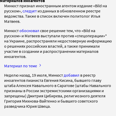
материалов иноагентов
Минюст признал иностранным агентом издание «Bild на
русском»,
следует
из данных в обновленном реестре
ведомства. Также в список включен политолог Илья
Матвеев.
Минюст
обосновал
свое решение тем, что «Bild на
русском» и Матвеев выступали против «спецоперации»*
на Украине, распространяли недостоверную информацию
о решениях российских властей, а также принимали
участие в создании и распространении материалов
иноагентов.
Материал по теме
Неделю назад, 19 июля, Минюст
добавил
в реестр
иноагентов пианиста Евгения Кисина, бывшего главу
штаба Алексея Навального в Саратове (штабы Навального
признаны в России экстремистскими организациями и
запрещены) Дмитрия Цибирева, религиозного деятеля
Григория Михнова-Вайтенко и бывшего советского
разведчика Юрия Швеца.