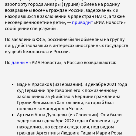
аэропорту города Анкары (Турция) обмена на родину
возвращены восемь граждан России, задержанных и
находившихся в заключении в ряде стран НАТО, а также
несовершеннолетние дети», —
приводит
«РИА Новости»
сообщение спецслужбы.
По заявлению ФСБ, россияне были обменяны на группу
лиц, действовавших в интересах иностранных государств
в ущерб безопасности России.
По
данным
«РИА Новости», в Россию возвращаются:
Вадим Красиков (из Германии). В декабре 2021 года
суд Германии приговорил его к пожизненному
заключению за убийство в Берлине гражданина
Грузии Зелимхана Хангошвили, который был
полевым командиром в Чечне.
Артем и Анна Дульцевы (из Словении). Они были
задержаны в декабре 2022 года в Словении, где
находились, по версии следствия, под видом
граждан Аргентины Людвига Гиша и Марии Розы