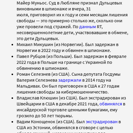
Майер Муньос. Суд в Любляне признал Дульцевых
виновными в шпионаже и вчера, 31
июля, приговорил их к году и семи месяцам лишения
свободы — это примерно столько же, сколько они
уже провели под стражей. По
данным
RT,
несовершеннолетние дети, участвовавшие в обмене,
это дети Дульцевых.
Михаил Микушин (из Норвегии). Был задержан в
Норвегии в 2022 году и обвинен в шпионаже.
Павел Рубцов (из Польши). Был задержан в феврале
2022 года в Польше на границе с Украиной по
обвинению в шпионаже.
Роман Селезнев (из США). Сына депутата Госдумы
Валерия Селезнева
задержали
в 2014 году на
Мальдивах. Он был приговорен в США к 27 годам
лишения свободы за кибермошенничество.
Владислав Клюшин (из США). Был экстрадирован из
Швейцарии в США в декабре 2021 года,
обвинялся
в
инсайдерской торговле ценными бумагами, ему
грозило до 50 лет тюрьмы.
Вадим Конощенок (из США). Был
экстрадирован
в
США из Эстонии, обвинялся в сговоре с целью