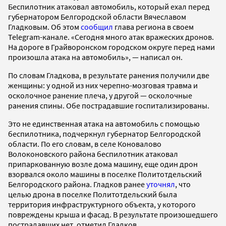
Беспилотник атаковал автомобиль, который ехал перед
губернатором Белгородской области Вячеславом
Гладковым. Об этом
сообщил
глава региона в своем
Telegram-канале. «Сегодня много атак вражеских дронов.
На дороге в Грайворонском городском округе перед нами
произошла атака на автомобиль», — написал он.
По словам Гладкова, в результате ранения получили две
женщины: у одной из них черепно-мозговая травма и
осколочное ранение плеча, у другой — осколочные
ранения спины. Обе пострадавшие госпитализированы.
Это не единственная атака на автомобиль с помощью
беспилотника, подчеркнул губернатор Белгородской
области. По его словам, в селе Коновалово
Волоконовского района беспилотник атаковал
припаркованную возле дома машину, еще один дрон
взорвался около машины в поселке Политотдельский
Белгородского района. Гладков ранее
уточнял
, что
целью дрона в поселке Политотдельский была
территория инфраструктурного объекта, у которого
повреждены крыша и фасад. В результате произошедшего
пострадавших нет, отметил Гладков.