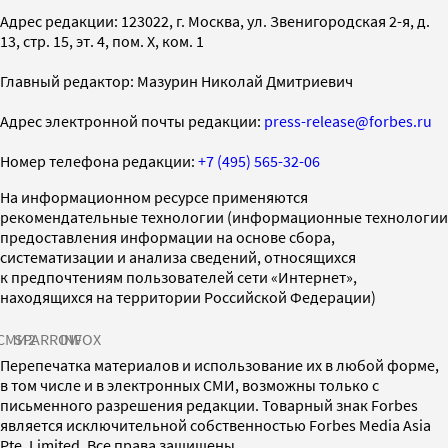
Адрес редакции: 123022, г. Москва, ул. Звенигородская 2-я, д.
13, стр. 15, эт. 4, пом. X, ком. 1
Главный редактор: Мазурин Николай Дмитриевич
Адрес электронной почты редакции:
press-release@forbes.ru
Номер телефона редакции:
+7 (495) 565-32-06
На информационном ресурсе применяются
рекомендательные технологии (информационные технологии
предоставления информации на основе сбора,
систематизации и анализа сведений, относящихся
к предпочтениям пользователей сети «Интернет»,
находящихся на территории Российской Федерации)
СМИ2
SPARROW
INFOX
Перепечатка материалов и использование их в любой форме,
в том числе и в электронных СМИ, возможны только с
письменного разрешения редакции. Товарный знак Forbes
является исключительной собственностью Forbes Media Asia
Pte. Limited. Все права защищены.