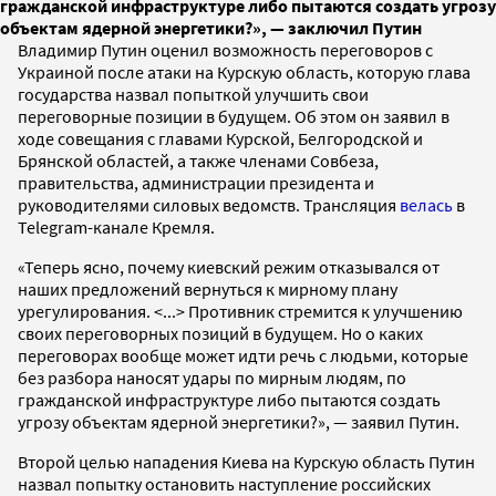
гражданской инфраструктуре либо пытаются создать угрозу
объектам ядерной энергетики?», — заключил Путин
Владимир Путин оценил возможность переговоров с
Украиной после атаки на Курскую область, которую глава
государства назвал попыткой улучшить свои
переговорные позиции в будущем. Об этом он заявил в
ходе совещания с главами Курской, Белгородской и
Брянской областей, а также членами Совбеза,
правительства, администрации президента и
руководителями силовых ведомств. Трансляция
велась
в
Telegram-канале Кремля.
«Теперь ясно, почему киевский режим отказывался от
наших предложений вернуться к мирному плану
урегулирования. <...> Противник стремится к улучшению
своих переговорных позиций в будущем. Но о каких
переговорах вообще может идти речь с людьми, которые
без разбора наносят удары по мирным людям, по
гражданской инфраструктуре либо пытаются создать
угрозу объектам ядерной энергетики?», — заявил Путин.
Второй целью нападения Киева на Курскую область Путин
назвал попытку остановить наступление российских