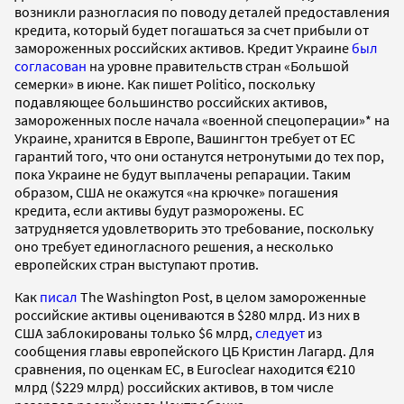
возникли разногласия по поводу деталей предоставления
кредита, который будет погашаться за счет прибыли от
замороженных российских активов. Кредит Украине
был
согласован
на уровне правительств стран «Большой
семерки» в июне. Как пишет Politico, поскольку
подавляющее большинство российских активов,
замороженных после начала «военной спецоперации»* на
Украине, хранится в Европе, Вашингтон требует от ЕС
гарантий того, что они останутся нетронутыми до тех пор,
пока Украине не будут выплачены репарации. Таким
образом, США не окажутся «на крючке» погашения
кредита, если активы будут разморожены. ЕС
затрудняется удовлетворить это требование, поскольку
оно требует единогласного решения, а несколько
европейских стран выступают против.
Как
писал
The Washington Post, в целом замороженные
российские активы оцениваются в $280 млрд. Из них в
США заблокированы только $6 млрд,
следует
из
сообщения главы европейского ЦБ Кристин Лагард. Для
сравнения, по оценкам ЕС, в Euroclear находится €210
млрд ($229 млрд) российских активов, в том числе