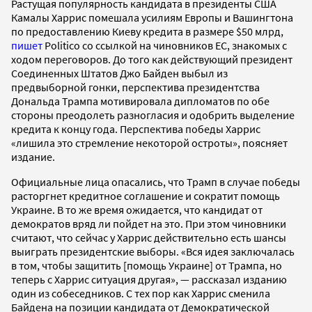
Растущая популярность кандидата в президенты США
Камалы Харрис помешала усилиям Европы и Вашингтона
по предоставлению Киеву кредита в размере $50 млрд,
пишет
Politico со ссылкой на чиновников ЕС, знакомых с
ходом переговоров. До того как действующий президент
Соединенных Штатов Джо Байден выбыл из
предвыборной гонки, перспектива президентства
Дональда Трампа мотивировала дипломатов по обе
стороны преодолеть разногласия и одобрить выделение
кредита к концу года. Перспектива победы Харрис
«лишила это стремление некоторой остроты», поясняет
издание.
Официальные лица опасались, что Трамп в случае победы
расторгнет кредитное соглашение и сократит помощь
Украине. В то же время ожидается, что кандидат от
демократов вряд ли пойдет на это. При этом чиновники
считают, что сейчас у Харрис действительно есть шансы
выиграть президентские выборы. «Вся идея заключалась
в том, чтобы защитить [помощь Украине] от Трампа, но
теперь с Харрис ситуация другая», — рассказал изданию
один из собеседников. С тех пор как Харрис сменила
Байдена на позиции кандидата от Демократической