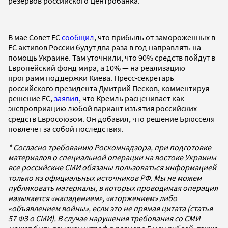
резервов российского Центробанка.
В мае Совет ЕС
сообщил
, что прибыль от замороженных в
ЕС активов России будут два раза в год направлять на
помощь Украине. Там уточнили, что 90% средств пойдут в
Европейский фонд мира, а 10% — на реализацию
программ поддержки Киева. Пресс-секретарь
российского президента Дмитрий Песков, комментируя
решение ЕС,
заявил
, что Кремль расценивает как
экспроприацию любой вариант изъятия российских
средств Евросоюзом. Он добавил, что решение Брюсселя
повлечет за собой последствия.
* Согласно требованию Роскомнадзора, при подготовке
материалов о специальной операции на востоке Украины
все российские СМИ обязаны пользоваться информацией
только из официальных источников РФ. Мы не можем
публиковать материалы, в которых проводимая операция
называется «нападением», «вторжением» либо
«объявлением войны», если это не прямая цитата (статья
57 ФЗ о СМИ). В случае нарушения требования со СМИ