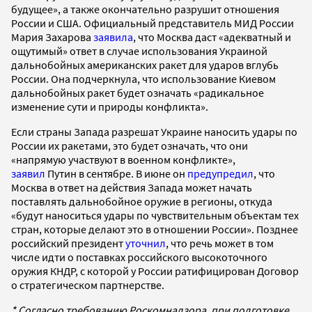
будущее», а также окончательно разрушит отношения
России и США. Официальный представитель МИД России
Мария Захарова
заявила
, что Москва даст «адекватный и
ощутимый» ответ в случае использования Украиной
дальнобойных американских ракет для ударов вглубь
России. Она подчеркнула, что использование Киевом
дальнобойных ракет будет означать «радикальное
изменение сути и природы конфликта».
Если страны Запада разрешат Украине наносить удары по
России их ракетами, это будет означать, что они
«напрямую участвуют в военном конфликте»,
заявил
Путин в сентябре. В июне он
предупредил
, что
Москва в ответ на действия Запада может начать
поставлять дальнобойное оружие в регионы, откуда
«будут наноситься удары по чувствительным объектам тех
стран, которые делают это в отношении России». Позднее
российский президент
уточнил
, что речь может в том
числе идти о поставках российского высокоточного
оружия КНДР, с которой у России ратифицирован Договор
о стратегическом партнерстве.
* Согласно требованию Роскомнадзора, при подготовке