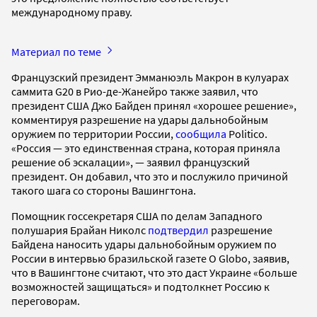
международному праву.
Материал по теме
Французский президент Эмманюэль Макрон в кулуарах
саммита G20 в Рио-де-Жанейро также заявил, что
президент США Джо Байден принял «хорошее решение»,
комментируя разрешение на удары дальнобойным
оружием по территории России,
сообщила
Politico.
«Россия — это единственная страна, которая приняла
решение об эскалации», — заявил французский
президент. Он добавил, что это и послужило причиной
такого шага со стороны Вашингтона.
Помощник госсекретаря США по делам Западного
полушария Брайан Николс
подтвердил
разрешение
Байдена наносить удары дальнобойным оружием по
России в интервью бразильской газете O Globo, заявив,
что в Вашингтоне считают, что это даст Украине «больше
возможностей защищаться» и подтолкнет Россию к
переговорам.