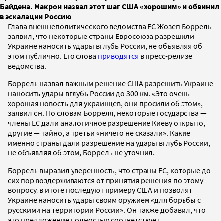
Байдена. Макрон назвал этот шаг США «хорошим» и обвинил
в эскалации Россию
Глава внешнеполитического ведомства ЕС Жозеп Боррель
заявил, что некоторые страны Евросоюза разрешили
Украине наносить удары вглубь России, не объявляя об
этом публично. Его слова
приводятся
в пресс-релизе
ведомства.
Боррель назвал важным решение США разрешить Украине
наносить удары вглубь России до 300 км. «Это очень
хорошая новость для украинцев, они просили об этом», —
заявил он. По словам Борреля, некоторые государства —
члены ЕС дали аналогичное разрешение Киеву открыто,
другие — тайно, а третьи «ничего не сказали». Какие
именно страны дали разрешение на удары вглубь России,
не объявляя об этом, Боррель не уточнил.
Боррель выразил уверенность, что страны ЕС, которые до
сих пор воздерживаются от принятия решения по этому
вопросу, в итоге последуют примеру США и позволят
Украине наносить удары своим оружием «для борьбы с
русскими на территории России». Он также добавил, что
это предложение полностью соответствует