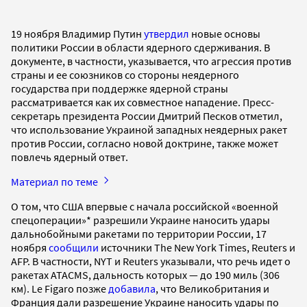
19 ноября Владимир Путин
утвердил
новые основы
политики России в области ядерного сдерживания. В
документе, в частности, указывается, что агрессия против
страны и ее союзников со стороны неядерного
государства при поддержке ядерной страны
рассматривается как их совместное нападение. Пресс-
секретарь президента России Дмитрий Песков отметил,
что использование Украиной западных неядерных ракет
против России, согласно новой доктрине, также может
повлечь ядерный ответ.
Материал по теме
О том, что США впервые с начала российской «военной
спецоперации»* разрешили Украине наносить удары
дальнобойными ракетами по территории России, 17
ноября
сообщили
источники The New York Times, Reuters и
AFP. В частности, NYT и Reuters указывали, что речь идет о
ракетах ATACMS, дальность которых — до 190 миль (306
км). Le Figaro позже
добавила
, что Великобритания и
Франция дали разрешение Украине наносить удары по