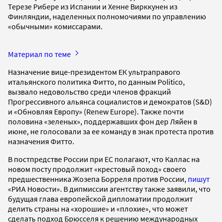
Терезе Рибере из Испании и Хенне Вирккунен из
Финляндии, наделенных полномочиями по управлению
«обычными» комиссарами.
Материал по теме
Назначение вице-президентом ЕК ультраправого
итальянского политика Фитто, по данным Politico,
вызвало недовольство среди членов фракций
Прогрессивного альянса социалистов и демократов (S&D)
и «Обновляя Европу» (Renew Europe). Также почти
половина «зеленых», поддержавших фон дер Ляйен в
июне, не голосовали за ее команду в знак протеста против
назначения Фитто.
В постпредстве России при ЕС полагают, что Каллас на
новом посту продолжит «крестовый поход» своего
предшественника Жозепа Борреля против России,
пишут
«РИА Новости». В дипмиссии агентству также заявили, что
будущая глава европейской дипломатии продолжит
делить страны на «хорошие» и «плохие», что может
сделать подход Брюсселя к решению международных