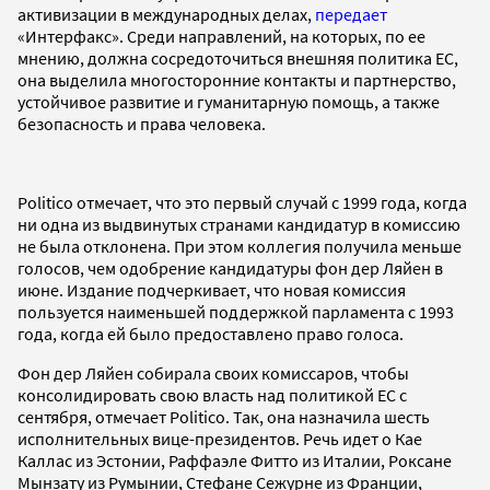
активизации в международных делах,
передает
«Интерфакс». Среди направлений, на которых, по ее
мнению, должна сосредоточиться внешняя политика ЕС,
она выделила многосторонние контакты и партнерство,
устойчивое развитие и гуманитарную помощь, а также
безопасность и права человека.
Politico отмечает, что это первый случай с 1999 года, когда
ни одна из выдвинутых странами кандидатур в комиссию
не была отклонена. При этом коллегия получила меньше
голосов, чем одобрение кандидатуры фон дер Ляйен в
июне. Издание подчеркивает, что новая комиссия
пользуется наименьшей поддержкой парламента с 1993
года, когда ей было предоставлено право голоса.
Фон дер Ляйен собирала своих комиссаров, чтобы
консолидировать свою власть над политикой ЕС с
сентября, отмечает Politico. Так, она назначила шесть
исполнительных вице-президентов. Речь идет о Кае
Каллас из Эстонии, Раффаэле Фитто из Италии, Роксане
Мынзату из Румынии, Стефане Сежурне из Франции,