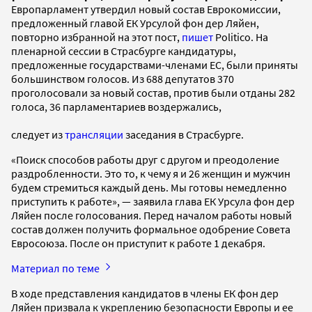
Европарламент утвердил новый состав Еврокомиссии,
предложенный главой ЕК Урсулой фон дер Ляйен,
повторно избранной на этот пост,
пишет
Politico. На
пленарной сессии в Страсбурге кандидатуры,
предложенные государствами-членами ЕС, были приняты
большинством голосов. Из 688 депутатов 370
проголосовали за новый состав, против были отданы 282
голоса, 36 парламентариев воздержались,
следует из
трансляции
заседания в Страсбурге.
«Поиск способов работы друг с другом и преодоление
раздробленности. Это то, к чему я и 26 женщин и мужчин
будем стремиться каждый день. Мы готовы немедленно
приступить к работе», — заявила глава ЕК Урсула фон дер
Ляйен после голосования. Перед началом работы новый
состав должен получить формальное одобрение Совета
Евросоюза. После он приступит к работе 1 декабря.
Материал по теме
В ходе представления кандидатов в члены ЕК фон дер
Ляйен призвала к укреплению безопасности Европы и ее