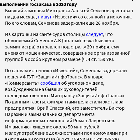
выполнении госзаказа в 2020 году
Бывший замглавы Минтранса Алексей Семенов арестован
на два месяца,
пишут
«Известия» со ссылкой на источник.
По его словам, Семенова задержали еще 28 ноября.
Из карточки на сайте судов столицы
следует
, что
обвиняемый Семенов А.К (полный тезка бывшего
замминистра) отправлен под стражу 29 ноября, ему
вменяют мошенничество, совершенное организованной
группой в особо крупном размере (ч. 4 ст. 159 УК).
По словам источника «Известий», Семенова задержали
по делу ФГУП «ЗащитаИнфоТранс». В январе
«Коммерсантъ»
сообщил
об уголовном деле,
возбужденном на бывших руководителей
подведомственного Минтрансу «ЗащитаИнфоТранса».
По данным газеты, фигурантами дела стали экс-глава
предприятия Юрий Спасский, его заместитель Виктор
Парахин и замначальника департамента
информационных технологий Роман Лаврентьев.
Им вменяют хищение около 50 млн рублей
и злоупотребление должностными полномочиями при
выполнении госзаказа (ч.4 ст. 159 УК и ч.1 ст. 285 УК).