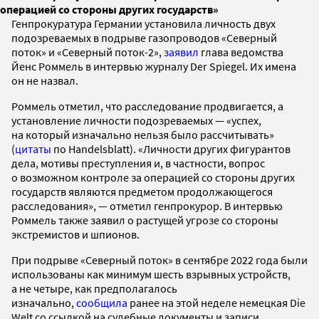
операцией со стороны других государств»
Генпрокуратура Германии установила личность двух
подозреваемых в подрыве газопроводов «Северный
поток» и «Северный поток-2»,
заявил
глава ведомства
Йенс Роммель в интервью журналу Der Spiegel. Их имена
он не назвал.
Роммель отметил, что расследование продвигается, а
установление личности подозреваемых — «успех,
на который изначально нельзя было рассчитывать»
(
цитаты
по Handelsblatt). «Личности других фигурантов
дела, мотивы преступления и, в частности, вопрос
о возможном контроле за операцией со стороны других
государств являются предметом продолжающегося
расследования», — отметил генпрокурор. В интервью
Роммель также заявил о растущей угрозе со стороны
экстремистов и шпионов.
При подрыве «Северный поток» в сентябре 2022 года были
использованы как минимум шесть взрывных устройств,
а не четыре, как предполагалось
изначально,
сообщила
ранее на этой неделе немецкая Die
Welt со ссылкой на судебные документы и записи