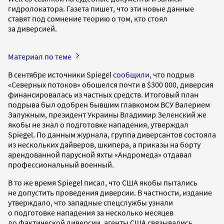
гидролокатора. Газета пишет, что эти новые данные
ставят под сомнение теорию о том, кто стоял
за диверсией.
Материал по теме
В сентябре источники Spiegel
сообщили
, что подрыв
«Северных потоков» обошелся почти в $300 000, диверсия
финансировалась из частных средств. Итоговый план
подрыва был одобрен бывшим главкомом ВСУ Валерием
Залужным, президент Украины Владимир Зеленский же
якобы не знал о подготовке нападения, утверждал
Spiegel. По данным журнала, группа диверсантов состояла
из нескольких дайверов, шкипера, а приказы на борту
арендованной парусной яхты «Андромеда» отдавал
профессиональный военный.
В то же время Spiegel писал, что США якобы пытались
не допустить проведения диверсии. В частности, издание
утверждало, что западные спецслужбы узнали
о подготовке нападения за несколько месяцев
до фактической диверсии, агенты США связывались