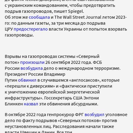
с украинским командованием, чтобы предотвратить
подрыв газопроводов, пишет Spiegel.
Об этом же
сообщала
и The Wall Street Journal летом 2023-
го: по данным газеты, за три месяца до подрыва
ЦРУ
предостерегало
власти Украины от попыток взорвать
газопроводы.
Взрывы на газопроводах системы «Северный
поток»
произошли
26 сентября 2022 года. ФСБ
России
возбудила
дело о международном терроризме.
Президент России Владимир
Путин
обвинил
в случившемся «англосаксов», которые
«перешли к диверсиям» и «фактически приступили
к уничтожению европейской энергетической
инфраструктуры». Госсекретарь США Энтони
Блинкен
назвал
эти обвинения абсурдными.
В октябре 2022 года генпрокурор ФРГ
возбудил
уголовное
дело по факту подрывов «Северных потоков» против
неустановленных лиц. Расследования начали также
власти Швеции и Дании. Все три