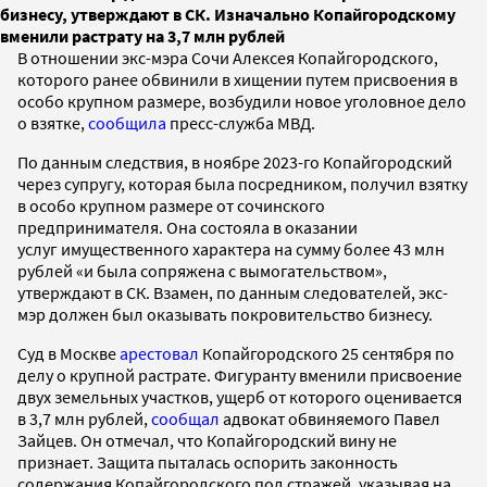
бизнесу, утверждают в СК. Изначально Копайгородскому
вменили растрату на 3,7 млн рублей
В отношении экс-мэра Сочи Алексея Копайгородского,
которого ранее обвинили в хищении путем присвоения в
особо крупном размере, возбудили новое уголовное дело
о взятке,
сообщила
пресс-служба МВД.
По данным следствия, в ноябре 2023-го Копайгородский
через супругу, которая была посредником, получил взятку
в особо крупном размере от сочинского
предпринимателя. Она состояла в оказании
услуг имущественного характера на сумму более 43 млн
рублей «и была сопряжена с вымогательством»,
утверждают в СК. Взамен, по данным следователей, экс-
мэр должен был оказывать покровительство бизнесу.
Суд в Москве
арестовал
Копайгородского 25 сентября по
делу о крупной растрате. Фигуранту вменили присвоение
двух земельных участков, ущерб от которого оценивается
в 3,7 млн рублей,
сообщал
адвокат обвиняемого Павел
Зайцев. Он отмечал, что Копайгородский вину не
признает. Защита пыталась оспорить законность
содержания Копайгородского под стражей, указывая на