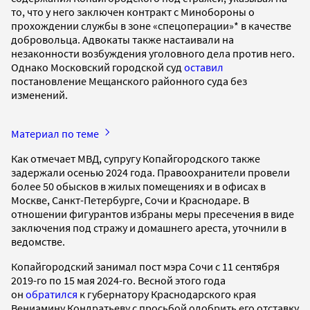
то, что у него заключен контракт с Минобороны о
прохождении службы в зоне «спецоперации»* в качестве
добровольца. Адвокаты также настаивали на
незаконности возбуждения уголовного дела против него.
Однако Московский городской суд
оставил
постановление Мещанского районного суда без
изменений.
Материал по теме
Как отмечает МВД, супругу Копайгородского также
задержали осенью 2024 года. Правоохранители провели
более 50 обысков в жилых помещениях и в офисах в
Москве, Санкт-Петербурге, Сочи и Краснодаре. В
отношении фигурантов избраны меры пресечения в виде
заключения под стражу и домашнего ареста, уточнили в
ведомстве.
Копайгородский занимал пост мэра Сочи с 11 сентября
2019-го по 15 мая 2024-го. Весной этого года
он
обратился
к губернатору Краснодарского края
Вениамину Кондратьеву с просьбой одобрить его отставку