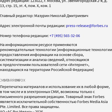
Адрес редакции: 123022, г. Москва, ул. Звенигородская 2-я, д.
13, стр. 15, эт. 4, пом. X, ком. 1
Главный редактор: Мазурин Николай Дмитриевич
Адрес электронной почты редакции:
press-release@forbes.ru
Номер телефона редакции:
+7 (495) 565-32-06
На информационном ресурсе применяются
рекомендательные технологии (информационные технологии
предоставления информации на основе сбора,
систематизации и анализа сведений, относящихся
к предпочтениям пользователей сети «Интернет»,
находящихся на территории Российской Федерации)
СМИ2
SPARROW
INFOX
Перепечатка материалов и использование их в любой форме,
в том числе и в электронных СМИ, возможны только с
письменного разрешения редакции. Товарный знак Forbes
является исключительной собственностью Forbes Media Asia
Pte. Limited. Все права защищены.
AO «АС Рус Медиа»
·
2026