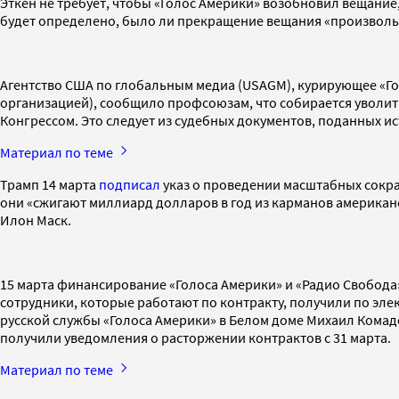
Эткен не требует, чтобы «Голос Америки» возобновил вещание, 
будет определено, было ли прекращение вещания «произвольн
Агентство США по глобальным медиа (USAGM), курирующее «Го
организацией), сообщило профсоюзам, что собирается уволит
Конгрессом. Это следует из судебных документов, поданных ист
Материал по теме
Трамп 14 марта
подписал
указ о проведении масштабных сокращ
они «сжигают миллиард долларов в год из карманов американ
Илон Маск.
15 марта финансирование «Голоса Америки» и «Радио Свобода»
сотрудники, которые работают по контракту, получили по элек
русской службы «Голоса Америки» в Белом доме Михаил Комадо
получили уведомления о расторжении контрактов с 31 марта.
Материал по теме