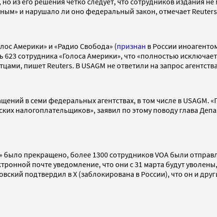
но из его решения четко следует, что сотрудников издания не 
ым» и нарушало ли оно федеральный закон, отмечает Reuters
лос Америки» и «Радио Свобода» (
признан
в России иноагентом
ь 623 сотрудника «Голоса Америки», что «полностью исключае
цами, пишет Reuters. В USAGM не ответили на запрос агентства
ений в семи федеральных агентствах, в том числе в USAGM. «
ских налогоплательщиков», заявил по этому поводу глава Де
 было прекращено, более 1300 сотрудников VOA были отправле
тронной почте уведомление, что они с 31 марта будут уволены
вский подтвердил в X (заблокирована в России), что он и дру