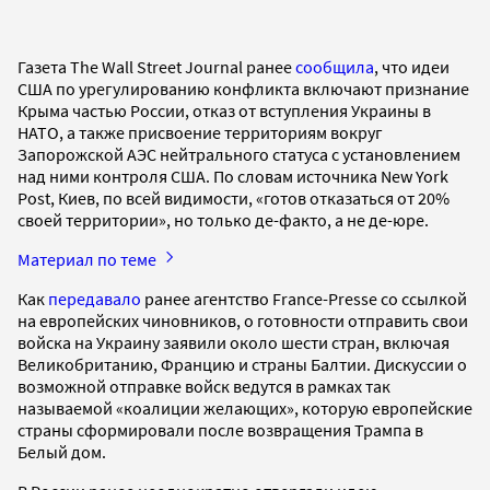
Газета The Wall Street Journal ранее
сообщила
, что идеи
США по урегулированию конфликта включают признание
Крыма частью России, отказ от вступления Украины в
НАТО, а также присвоение территориям вокруг
Запорожской АЭС нейтрального статуса с установлением
над ними контроля США. По словам источника New York
Post, Киев, по всей видимости, «готов отказаться от 20%
своей территории», но только де-факто, а не де-юре.
Материал по теме
Как
передавало
ранее агентство France-Presse со ссылкой
на европейских чиновников, о готовности отправить свои
войска на Украину заявили около шести стран, включая
Великобританию, Францию ​​и страны Балтии. Дискуссии о
возможной отправке войск ведутся в рамках так
называемой «коалиции желающих», которую европейские
страны сформировали после возвращения Трампа в
Белый дом.