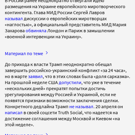
В России ранее неоднократно отвергали идею
размещения на Украине европейского миротворческого
контингента. Глава МИД России Сергей Лавров
называл
дискуссии о европейских миротворцах
«наглостью», а официальный представитель МИД Мария
Захарова
обвиняла
Лондон и Париж в замышлении
«военной интервенции на Украину».
Материал по теме
До прихода к власти Трамп неоднократно обещал
завершить российско-украинский конфликт «за 24 часа»,
но в марте
заявил
, что в этих словах была «доля сарказма».
На прошлой неделе США
допустили
, что уже в течение
«нескольких дней» прекратят попытки достичь
урегулирования между Россией и Украиной, если не
появятся признаки возможности заключения сделки.
Конкретного дедлайна Трамп
не называл
. 20 апреля он
написал
в своей соцсети Truth Social, что надеется на
достижение соглашения между Москвой и Киевом «на
этой неделе».