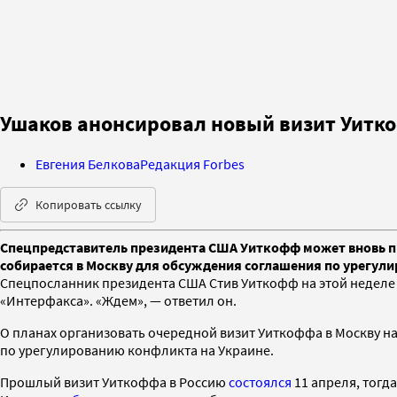
Ушаков анонсировал новый визит Уитк
Евгения Белкова
Редакция Forbes
Копировать ссылку
Спецпредставитель президента США Уиткофф может вновь пр
собирается в Москву для обсуждения соглашения по урегул
Спецпосланник президента США Стив Уиткофф на этой неделе 
«Интерфакса». «Ждем», — ответил он.
О планах организовать очередной визит Уиткоффа в Москву н
по урегулированию конфликта на Украине.
Прошлый визит Уиткоффа в Россию
состоялся
11 апреля, тогда