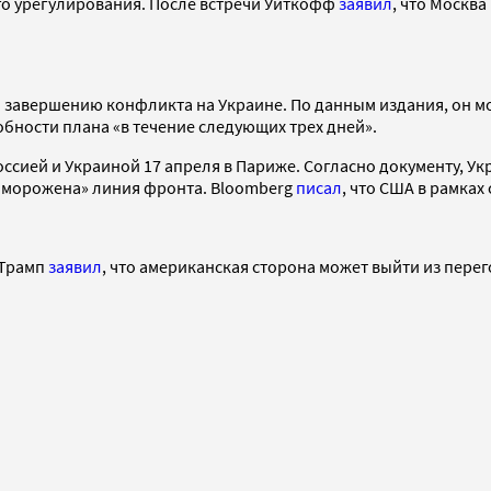
го урегулирования. После встречи Уиткофф
заявил
, что Москв
 завершению конфликта на Украине. По данным издания, он м
бности плана «в течение следующих трех дней».
ией и Украиной 17 апреля в Париже. Согласно документу, Укр
аморожена» линия фронта. Bloomberg
писал
, что США в рамка
 Трамп
заявил
, что американская сторона может выйти из перег