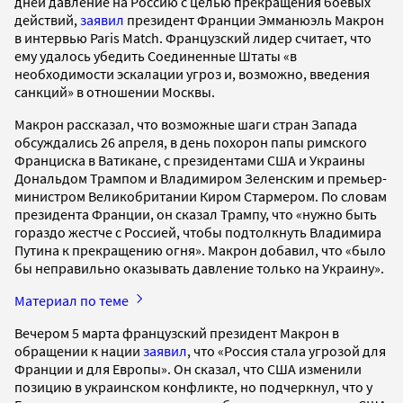
дней давление на Россию с целью прекращения боевых
действий,
заявил
президент Франции Эмманюэль Макрон
в интервью Paris Match. Французский лидер считает, что
ему удалось убедить Соединенные Штаты «в
необходимости эскалации угроз и, возможно, введения
санкций» в отношении Москвы.
Макрон рассказал, что возможные шаги стран Запада
обсуждались 26 апреля, в день похорон папы римского
Франциска в Ватикане, с президентами США и Украины
Дональдом Трампом и Владимиром Зеленским и премьер-
министром Великобритании Киром Стармером. По словам
президента Франции, он сказал Трампу, что «нужно быть
гораздо жестче с Россией, чтобы подтолкнуть Владимира
Путина к прекращению огня». Макрон добавил, что «было
бы неправильно оказывать давление только на Украину».
Материал по теме
Вечером 5 марта французский президент Макрон в
обращении к нации
заявил
, что «Россия стала угрозой для
Франции и для Европы». Он сказал, что США изменили
позицию в украинском конфликте, но подчеркнул, что у