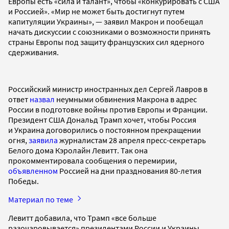
Европы есть «сила и талант», чтобы «конкурировать с США
и Россией». «Мир не может быть достигнут путем
капитуляции Украины», — заявил Макрон и пообещал
начать дискуссии с союзниками о возможности принять
страны Европы под защиту французских сил ядерного
сдерживания.
Российский министр иностранных дел Сергей Лавров в
ответ
назвал
неумными обвинения Макрона в адрес
России в подготовке войны против Европы и Франции.
Президент США Дональд Трамп хочет, чтобы Россия
и Украина договорились о постоянном прекращении
огня,
заявила
журналистам 28 апреля пресс-секретарь
Белого дома Кэролайн Левитт. Так она
прокомментировала сообщения о перемирии,
объявленном
Россией на дни празднования 80-летия
Победы.
Материал по теме
Левитт добавила, что Трамп «все больше
разочаровывается» президентами России и Украины