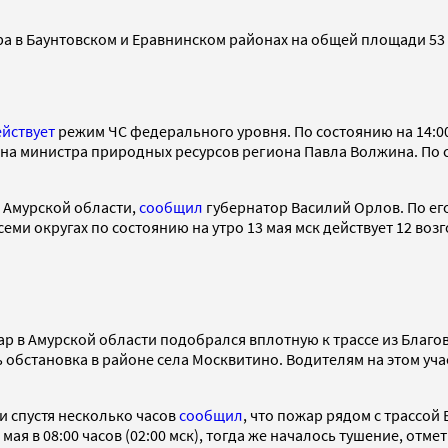
а в Баунтовском и Еравнинском районах на общей площади 53 
ействует
режим ЧС федерального уровня. По состоянию на 14:00 
 на министра природных ресурсов региона Павла Волжина. По
 Амурской области,
сообщил
губернатор Василий Орлов. По ег
семи округах по состоянию на утро 13 мая мск действует 12 во
жар в Амурской области подобрался вплотную к трассе из Благ
 обстановка в районе села Москвитино. Водителям на этом учас
 спустя несколько часов
сообщил
, что пожар рядом с трассо
я в 08:00 часов (02:00 мск), тогда же началось тушение, отме