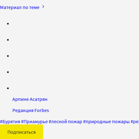
Материал по теме
Арпине Асатрян
Редакция Forbes
#
Бурятия
#
Приамурье
#
лесной пожар
#
природные пожары
#
ре
Подписаться