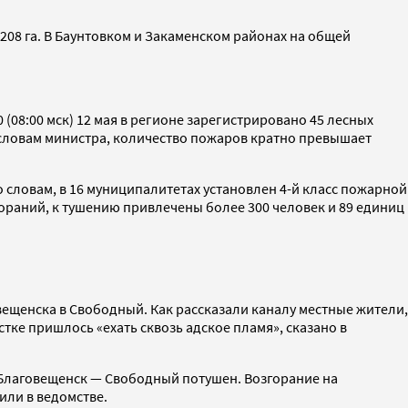
208 га. В Баунтовком и Закаменском районах на общей
(08:00 мск) 12 мая в регионе зарегистрировано 45 лесных
 словам министра, количество пожаров кратно превышает
о словам, в 16 муниципалитетах установлен 4-й класс пожарной
згораний, к тушению привлечены более 300 человек и 89 единиц
овещенска в Свободный. Как рассказали каналу местные жители,
тке пришлось «ехать сквозь адское пламя», сказано в
й Благовещенск — Свободный потушен. Возгорание на
тили в ведомстве.