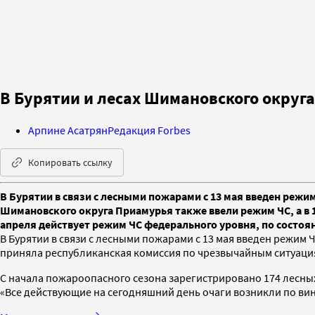
В Бурятии и лесах Шимановского округ
Арпине Асатрян
Редакция Forbes
Копировать ссылку
В Бурятии в связи с лесными пожарами с 13 мая введен режи
Шимановского округа Приамурья также ввели режим ЧС, а в 1
апреля действует режим ЧС федерального уровня, по состояни
В Бурятии в связи с лесными пожарами с 13 мая введен режим Ч
приняла республиканская комиссия по чрезвычайным ситуаци
С начала пожароопасного сезона зарегистрировано 174 лесных
«Все действующие на сегодняшний день очаги возникли по ви