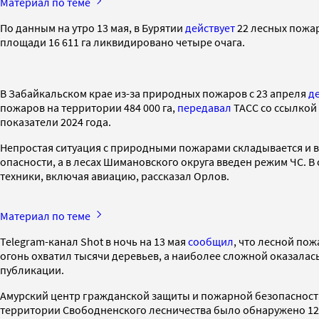
Материал по теме
По данным на утро 13 мая, в Бурятии
действует
22 лесных пожар
площади 16 611 га ликвидировано четыре очага.
В Забайкальском крае из-за природных пожаров с 23 апреля
д
пожаров на территории 484 000 га,
передавал
ТАСС со ссылкой
показатели 2024 года.
Непростая ситуация с природными пожарами складывается и в
опасности, а в лесах Шимановского округа введен режим ЧС. В 
техники, включая авиацию, рассказал Орлов.
Материал по теме
Telegram-канал Shot в ночь на 13 мая
сообщил
, что лесной по
огонь охватил тысячи деревьев, а наиболее сложной оказалась
публикации.
Амурский центр гражданской защиты и пожарной безопасности
территории Свободненского лесничества было обнаружено 12 ма