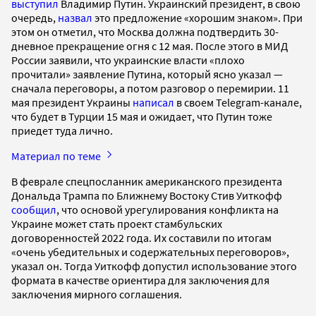
выступил
Владимир Путин. Украинский президент, в свою
очередь,
назвал
это предложение «хорошим знаком». При
этом он отметил, что Москва должна подтвердить 30-
дневное прекращение огня с 12 мая. После этого в МИД
России заявили, что украинские власти «плохо
прочитали» заявление Путина, который ясно указал —
сначала переговоры, а потом разговор о перемирии. 11
мая президент Украины
написал
в своем Telegram-канале,
что будет в Турции 15 мая и ожидает, что Путин тоже
приедет туда лично.
Материал по теме
В феврале спецпосланник американского президента
Дональда Трампа по Ближнему Востоку Стив Уиткофф
сообщил
, что основой урегулирования конфликта на
Украине может стать проект стамбульских
договоренностей 2022 года. Их составили по итогам
«очень убедительных и содержательных переговоров»,
указал он. Тогда Уиткофф допустил использование этого
формата в качестве ориентира для заключения для
заключения мирного соглашения.