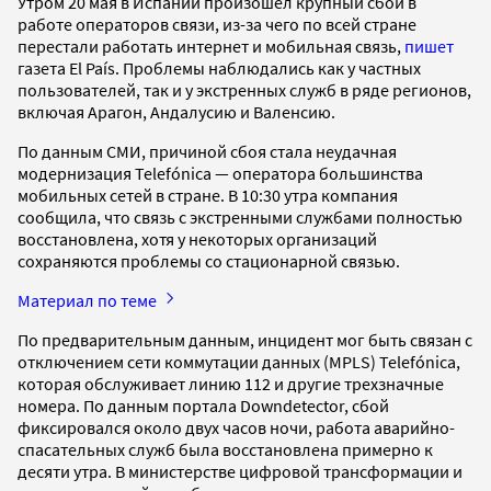
Утром 20 мая в Испании произошел крупный сбой в
работе операторов связи, из-за чего по всей стране
перестали работать интернет и мобильная связь,
пишет
газета El País. Проблемы наблюдались как у частных
пользователей, так и у экстренных служб в ряде регионов,
включая Арагон, Андалусию и Валенсию.
По данным СМИ, причиной сбоя стала неудачная
модернизация Telefónica —
оператора большинства
мобильных сетей в стране. В 10:30 утра компания
сообщила, что связь с экстренными службами полностью
восстановлена, хотя у некоторых организаций
сохраняются проблемы со стационарной связью.
Материал по теме
По предварительным данным, инцидент мог быть связан с
отключением сети коммутации данных (MPLS) Telefónica,
которая обслуживает линию 112 и другие трехзначные
номера. По данным портала Downdetector, сбой
фиксировался около двух часов ночи, работа аварийно-
спасательных служб была восстановлена примерно к
десяти утра. В министерстве цифровой трансформации и