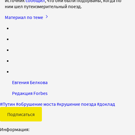
источник
сообщил
, что они были подорваны, когда по
ним шел путеизмерительный поезд.
Материал по теме
Евгения Белкова
Редакция Forbes
#
Путин
#
обрушение моста
#
крушение поезда
#
доклад
Подписаться
Информация: