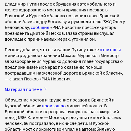
Владимир Путин после обрушения автомобильного и
железнодорожного мостов и крушения поездов в
Брянской и Курской областях позвонил главе Брянской
области Александру Богомазу и руководителю РЖД Олегу
Белозерову,
сообщил
«РИА Новости» пресс-секретарь
президента Дмитрий Песков. Глава страны выслушал
доклады о принимаемых мерах, уточнил он.
Песков добавил, что о ситуации Путину также
отчитался
министр здравоохранения Михаил Мурашко. «Министр
здравоохранения Мурашко доложил главе государства о
предпринимаемых мерах по оказанию помощи
пострадавшим на железной дороге в Брянской области»,
— сказал Песков «РИА Новости».
Материал по теме
Обрушение мостов и крушение поездов в Брянской и
Курской областях
произошло
минувшей ночью. В
Брянской области переправа рухнула на пассажирский
поезд №86 Климов — Москва, в результате погибло семь
человек, 66 пострадало, в их числе дети. В Курской
области мост с локомотивом упал на автомобильную