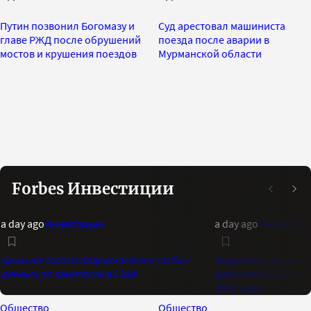
Путин позвонил Богомазу и
Суд арестовал машиниста
главе РЖД после обрушений
поезда после аварии в
мостов и крушения поездов
Мурманской области
Forbes Инвестиции
a day ago
Инвестиции
a day ago
Инвестиц
Цены на золото подскочили на слабых
Индикатор Bank of 
данных по занятости в США
максимальный опти
2021 года
Общество
Общество