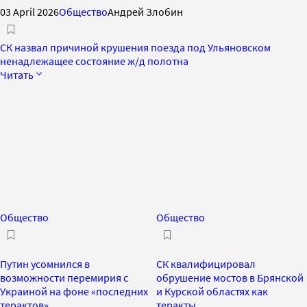
03 April 2026
Общество
Андрей Злобин
СК назвал причиной крушения поезда под Ульяновском
ненадлежащее состояние ж/д полотна
Читать
Общество
Общество
Путин усомнился в
СК квалифицировал
возможности перемирия с
обрушение мостов в Брянской
Украиной на фоне «последних
и Курской областях как
терактов»
теракты