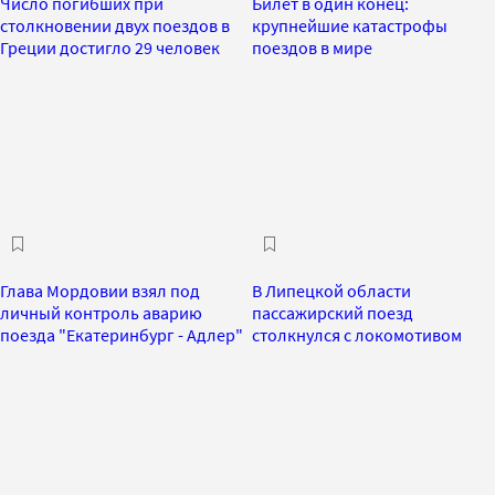
Число погибших при
Билет в один конец:
столкновении двух поездов в
крупнейшие катастрофы
Греции достигло 29 человек
поездов в мире
Глава Мордовии взял под
В Липецкой области
личный контроль аварию
пассажирский поезд
поезда "Екатеринбург - Адлер"
столкнулся с локомотивом