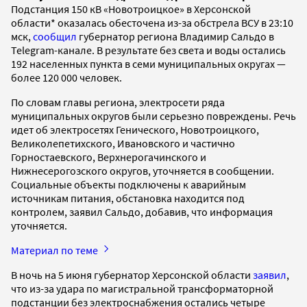
Подстанция 150 кВ «Новотроицкое» в Херсонской
области* оказалась обесточена из-за обстрела ВСУ в 23:10
мск,
сообщил
губернатор региона Владимир Сальдо в
Telegram-канале. В результате без света и воды остались
192 населенных пункта в семи муниципальных округах —
более 120 000 человек.
По словам главы региона, электросети ряда
муниципальных округов были серьезно повреждены. Речь
идет об электросетях Генического, Новотроицкого,
Великолепетихского, Ивановского и частично
Горностаевского, Верхнерогачинского и
Нижнесерогозского округов, уточняется в сообщении.
Социальные объекты подключены к аварийным
источникам питания, обстановка находится под
контролем, заявил Сальдо, добавив, что информация
уточняется.
Материал по теме
В ночь на 5 июня губернатор Херсонской области
заявил
,
что из-за удара по магистральной трансформаторной
подстанции без электроснабжения остались четыре