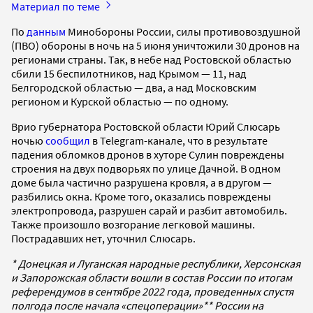
Материал по теме
По
данным
Минобороны России, силы противовоздушной
(ПВО) обороны в ночь на 5 июня уничтожили 30 дронов на
регионами страны. Так, в небе над Ростовской областью
сбили 15 беспилотников, над Крымом — 11, над
Белгородской областью — два, а над Московским
регионом и Курской областью — по одному.
Врио губернатора Ростовской области Юрий Слюсарь
ночью
сообщил
в Telegram-канале, что в результате
падения обломков дронов в хуторе Сулин повреждены
строения на двух подворьях по улице Дачной. В одном
доме была частично разрушена кровля, а в другом —
разбились окна. Кроме того, оказались повреждены
электропровода, разрушен сарай и разбит автомобиль.
Также произошло возгорание легковой машины.
Пострадавших нет, уточнил Слюсарь.
* Донецкая и Луганская народные республики, Херсонская
и Запорожская области вошли в состав России по итогам
референдумов в сентябре 2022 года, проведенных спустя
полгода после начала «спецоперации»** России на