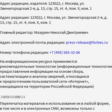
Адрес редакции, издателя: 123022, г. Москва, ул.
Звенигородская 2-я, д. 13, стр. 15, эт. 4, пом. X, ком. 1
Адрес редакции: 123022, г. Москва, ул. Звенигородская 2-я, д.
13, стр. 15, эт. 4, пом. X, ком. 1
Главный редактор: Мазурин Николай Дмитриевич
Адрес электронной почты редакции:
press-release@forbes.ru
Номер телефона редакции:
+7 (495) 565-32-06
На информационном ресурсе применяются
рекомендательные технологии (информационные технологии
предоставления информации на основе сбора,
систематизации и анализа сведений, относящихся
к предпочтениям пользователей сети «Интернет»,
находящихся на территории Российской Федерации)
СМИ2
SPARROW
INFOX
Перепечатка материалов и использование их в любой форме,
в том числе и в электронных СМИ, возможны только с