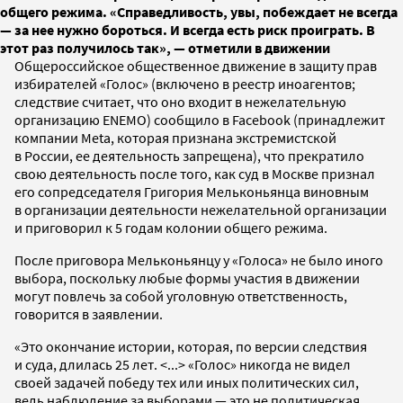
общего режима. «Справедливость, увы, побеждает не всегда
— за нее нужно бороться. И всегда есть риск проиграть. В
этот раз получилось так», — отметили в движении
Общероссийское общественное движение в защиту прав
избирателей «Голос» (включено в реестр иноагентов;
следствие считает, что оно входит в нежелательную
организацию ENEMO) сообщило в Facebook (принадлежит
компании Meta, которая признана экстремистской
в России, ее деятельность запрещена), что прекратило
свою деятельность после того, как суд в Москве признал
его сопредседателя Григория Мельконьянца виновным
в организации деятельности нежелательной организации
и приговорил к 5 годам колонии общего режима.
После приговора Мельконьянцу у «Голоса» не было иного
выбора, поскольку любые формы участия в движении
могут повлечь за собой уголовную ответственность,
говорится в заявлении.
«Это окончание истории, которая, по версии следствия
и суда, длилась 25 лет. <...> «Голос» никогда не видел
своей задачей победу тех или иных политических сил,
ведь наблюдение за выборами — это не политическая