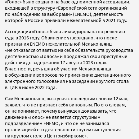
«Голос» было создано на базе одноименной ассоциации,
входившей в структуру «Европейской сети организаций
по наблюдению за выборами» (ENEMO), деятельность
которой в России признали нежелательной в 2021 году.
Ассоциация «Голос» была ликвидирована по решению
суда в 2016 году. Обвинение утверждало, что после
признания ENEMO нежелательной Мельконьянц
«не отказался от взятых на себя обязательств руководства
деятельностью «Голоса» и продолжал свои преступные
действия до задержания 17 августа 2023 года».
В частности, речь шла об участии Мельконьянца
в обсуждении вопросов по применению дистанционного
электронного голосования на заседании круглого стола
в ЦИК в июне 2022 года.
Сам Мельконьянц, выступая с последним словом 12 мая,
заявил, что не признает себя виновным. По его словам,
он не понимает, почему вынужден доказывать, что
движение «Голос» не является структурным
подразделением ENEMO, и что он не занимался
организацией его деятельности «путем выступления
на круглом столе в Центризбиркоме».