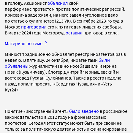
в голову. Акционист
объяснил
свой
перформанс протестом против политических репрессий.
Крисевича задержали, на него завели уголовное дело
по статье о хулиганстве (213 УК). В сентябре 2023-го суд в
Москве
приговорил
его к пяти годам лишения свободы.
В марте 2024 года Мосгорсуд
оставил
приговор в силе.
Материал по теме
Минюст традиционно обновляет реестр иноагентов раз в
неделю. В пятницу, 24 октября, иноагентами
были
объявлены
журналистки Нино Росебашвили и Ирина
Новик (Кузьмичеву), блогер Дмитрий Чернышевский и
востоковед Руслан Сулейманов. Также в реестр неделю
назад попали проекты «Сердитая Чувашия» и «Усть-
Кут24».
Понятие «иностранный агент»
было введено
в российское
законодательство в 2012 году на фоне массовых
протестов. Сегодня этот статус может быть присвоен не
только за политическую деятельность и финансирование