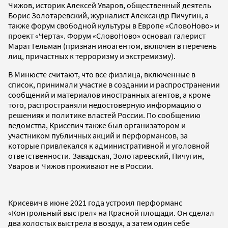
Чижов, историк Алексей Уваров, общественный деятель
Борис Золотаревский, журналист Александр Пичугин, а
также форум свободной культуры в Европе «СловоНово» и
проект «Черта». Форум «СловоНово» основал галерист
Марат Гельман (признан иноагентом, включен в перечень
лиц, причастных к терроризму и экстремизму).
В Минюсте считают, что все физлица, включенные в
список, принимали участие в создании и распространении
сообщений и материалов иностранных агентов, а кроме
того, распространяли недостоверную информацию о
решениях и политике властей России. По сообщению
ведомства, Крисевич также был организатором и
участником публичных акций и перформансов, за
которые привлекался к административной и уголовной
ответственности. Завадская, Золотаревский, Пичугин,
Уваров и Чижов проживают не в России.
Крисевич в июне 2021 года устроил перформанс
«Контрольный выстрел» на Красной площади. Он сделал
два холостых выстрела в воздух, а затем один себе