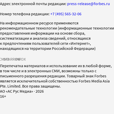
Адрес электронной почты редакции:
press-release@forbes.ru
Номер телефона редакции:
+7 (495) 565-32-06
На информационном ресурсе применяются
рекомендательные технологии (информационные технологии
предоставления информации на основе сбора,
систематизации и анализа сведений, относящихся
к предпочтениям пользователей сети «Интернет»,
находящихся на территории Российской Федерации)
СМИ2
SPARROW
INFOX
Перепечатка материалов и использование их в любой форме,
в том числе и в электронных СМИ, возможны только с
письменного разрешения редакции. Товарный знак Forbes
является исключительной собственностью Forbes Media Asia
Pte. Limited. Все права защищены.
AO «АС Рус Медиа»
·
2026
16+