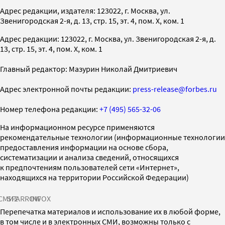
Адрес редакции, издателя: 123022, г. Москва, ул.
Звенигородская 2-я, д. 13, стр. 15, эт. 4, пом. X, ком. 1
Адрес редакции: 123022, г. Москва, ул. Звенигородская 2-я, д.
13, стр. 15, эт. 4, пом. X, ком. 1
Главный редактор: Мазурин Николай Дмитриевич
Адрес электронной почты редакции:
press-release@forbes.ru
Номер телефона редакции:
+7 (495) 565-32-06
На информационном ресурсе применяются
рекомендательные технологии (информационные технологии
предоставления информации на основе сбора,
систематизации и анализа сведений, относящихся
к предпочтениям пользователей сети «Интернет»,
находящихся на территории Российской Федерации)
СМИ2
SPARROW
INFOX
Перепечатка материалов и использование их в любой форме,
в том числе и в электронных СМИ, возможны только с