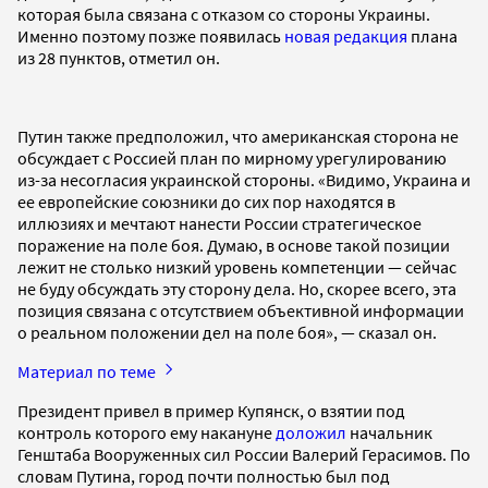
которая была связана с отказом со стороны Украины.
Именно поэтому позже появилась
новая редакция
плана
из 28 пунктов, отметил он.
Путин также предположил, что американская сторона не
обсуждает с Россией план по мирному урегулированию
из-за несогласия украинской стороны. «Видимо, Украина и
ее европейские союзники до сих пор находятся в
иллюзиях и мечтают нанести России стратегическое
поражение на поле боя. Думаю, в основе такой позиции
лежит не столько низкий уровень компетенции — сейчас
не буду обсуждать эту сторону дела. Но, скорее всего, эта
позиция связана с отсутствием объективной информации
о реальном положении дел на поле боя», — сказал он.
Материал по теме
Президент привел в пример Купянск, о взятии под
контроль которого ему накануне
доложил
начальник
Генштаба Вооруженных сил России Валерий Герасимов. По
словам Путина, город почти полностью был под