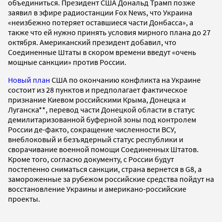
объединиться. Президент США Дональд Трамп позже
заявил в эфире радиостанции Fox News, что Украина
«неизбежно потеряет оставшиеся части Донбасса», а
также что ей нужно принять условия мирного плана до 27
октября. Американский президент добавил, что
Соединенные Штаты в скором времени введут «очень
мощные санкции» против России.
Новый план
США по окончанию конфликта на Украине
состоит из 28 пунктов и предполагает фактическое
признание Киевом российскими Крыма, Донецка и
Луганска**, перевод части Донецкой области в статус
демилитаризованной буферной зоны под контролем
России де-факто, сокращение численности ВСУ,
внеблоковый и безъядерный статус республики и
сворачивание военной помощи Соединенных Штатов.
Кроме того, согласно документу, с России будут
постепенно сниматься санкции, страна вернется в G8, а
замороженные за рубежом российские средства пойдут на
восстановление Украины и американо-российские
проекты.