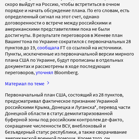
скоро выйдут на Россию, чтобы встретиться в очном
порядке и начать обсуждение плана. По его словам, есть
определенный сигнал на этот счет, однако
договоренности о встрече между российскими и
американскими представителями пока не были
достигнуты. В результате переговоров в Женеве план
Вашингтона по Украине сократился с первоначальных 28
пунктов до 19,
сообщала
FT со ссылкой на источники.
Пункты, исключенные из первоначальной версии мирного
плана США по Украине, будут прописаны в отдельных
документах и рассмотрены в ходе последующих
переговоров,
уточнял
Bloomberg.
Материал по теме
Первоначальный план США, состоящий из 28 пунктов,
предусматривал фактическое признание Украиной
российскими Крыма, Донецка и Луганска*, перевод части
Донецкой области в статус демилитаризованной
буферной зоны под российским контролем де-факто,
сокращение численности ВСУ, внеблоковый и
безъядерный статус республики, а также сворачивание
американской военной помощи. Кроме того, он