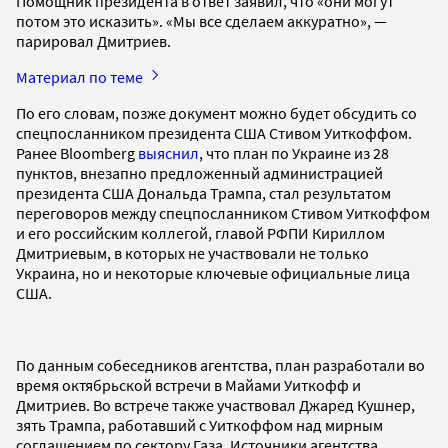
Помощник президента в ответ заявил, что «они могут
потом это исказить». «Мы все сделаем аккуратно», —
парировал Дмитриев.
Материал по теме
По его словам, позже документ можно будет обсудить со
спецпосланником президента США Стивом Уиткоффом.
Ранее Bloomberg
выяснил
, что план по Украине из 28
пунктов, внезапно предложенный администрацией
президента США Дональда Трампа, стал результатом
переговоров между спецпосланником Стивом Уиткоффом
и его российским коллегой, главой РФПИ Кириллом
Дмитриевым, в которых не участвовали не только
Украина, но и некоторые ключевые официальные лица
США.
По данным собеседников агентства, план разработали во
время октябрьской встречи в Майами Уиткофф и
Дмитриев. Во встрече также участвовал Джаред Кушнер,
зять Трампа, работавший с Уиткоффом над мирным
соглашением по сектору Газа. Источники агентства