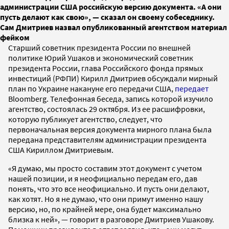
администрации США российскую версию документа. «А они
пусть делают как свою», — сказал он своему собеседнику.
Сам Дмитриев назвал опубликованный агентством материал
фейком
Старший советник президента России по внешней
политике Юрий Ушаков и экономический советник
президента России, глава Российского фонда прямых
инвестиций (РФПИ) Кирилл Дмитриев обсуждали мирный
план по Украине накануне его передачи США,
передает
Bloomberg. Телефонная беседа, запись которой изучило
агентство, состоялась 29 октября. Из ее расшифровки,
которую публикует агентство, следует, что
первоначальная версия документа мирного плана была
передана представителям администрации президента
США Кириллом Дмитриевым.
«Я думаю, мы просто составим этот документ с учетом
нашей позиции, и я неофициально передам его, дав
понять, что это все неофициально. И пусть они делают,
как хотят. Но я не думаю, что они примут именно нашу
версию, но, по крайней мере, она будет максимально
близка к ней», — говорит в разговоре Дмитриев Ушакову.