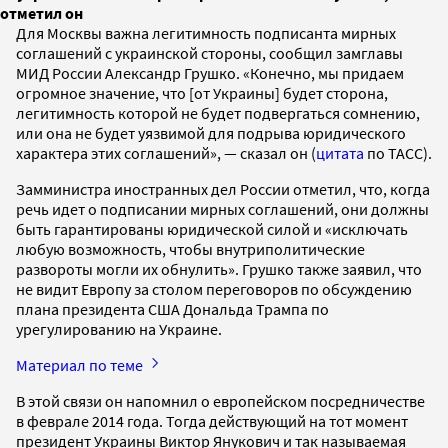
отметил он
Для Москвы важна легитимность подписанта мирных
соглашений с украинской стороны, сообщил замглавы
МИД России Александр Грушко. «Конечно, мы придаем
огромное значение, что [от Украины] будет сторона,
легитимность которой не будет подвергаться сомнению,
или она не будет уязвимой для подрыва юридического
характера этих соглашений», — сказал он (
цитата
по ТАСС).
Замминистра иностранных дел России отметил, что, когда
речь идет о подписании мирных соглашений, они должны
быть гарантированы юридической силой и «исключать
любую возможность, чтобы внутриполитические
развороты могли их обнулить». Грушко также заявил, что
не видит Европу за столом переговоров по обсуждению
плана президента США Дональда Трампа по
урегулированию на Украине.
Материал по теме
В этой связи он напомнил о европейском посредничестве
в феврале 2014 года. Тогда действующий на тот момент
президент Украины Виктор Янукович и так называемая