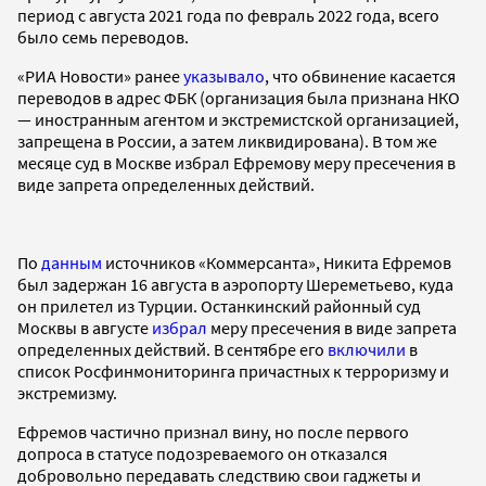
период с августа 2021 года по февраль 2022 года, всего
было семь переводов.
«РИА Новости» ранее
указывало
, что обвинение касается
переводов в адрес ФБК (организация была признана НКО
— иностранным агентом и экстремистской организацией,
запрещена в России, а затем ликвидирована). В том же
месяце суд в Москве избрал Ефремову меру пресечения в
виде запрета определенных действий.
По
данным
источников «Коммерсанта», Никита Ефремов
был задержан 16 августа в аэропорту Шереметьево, куда
он прилетел из Турции. Останкинский районный суд
Москвы в августе
избрал
меру пресечения в виде запрета
определенных действий. В сентябре его
включили
в
список Росфинмониторинга причастных к терроризму и
экстремизму.
Ефремов частично признал вину, но после первого
допроса в статусе подозреваемого он отказался
добровольно передавать следствию свои гаджеты и