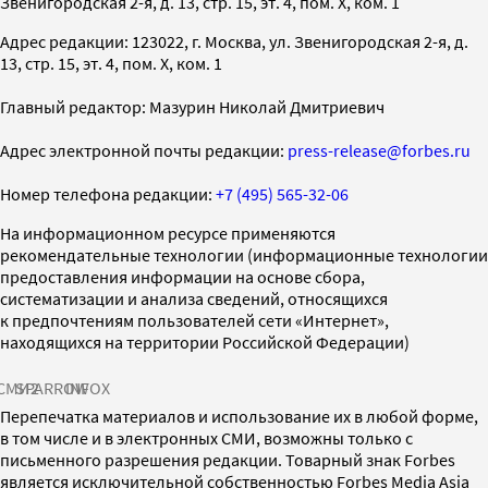
Звенигородская 2-я, д. 13, стр. 15, эт. 4, пом. X, ком. 1
Адрес редакции: 123022, г. Москва, ул. Звенигородская 2-я, д.
13, стр. 15, эт. 4, пом. X, ком. 1
Главный редактор: Мазурин Николай Дмитриевич
Адрес электронной почты редакции:
press-release@forbes.ru
Номер телефона редакции:
+7 (495) 565-32-06
На информационном ресурсе применяются
рекомендательные технологии (информационные технологии
предоставления информации на основе сбора,
систематизации и анализа сведений, относящихся
к предпочтениям пользователей сети «Интернет»,
находящихся на территории Российской Федерации)
СМИ2
SPARROW
INFOX
Перепечатка материалов и использование их в любой форме,
в том числе и в электронных СМИ, возможны только с
письменного разрешения редакции. Товарный знак Forbes
является исключительной собственностью Forbes Media Asia