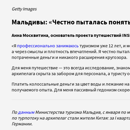
Getty Images
Мальдивы: «Честно пыталась понять
Анна Москвитина,
основатель проекта путешествий INS
«Я
профессионально занимаюсь
туризмом уже 12 лет, и 
а через смыслы и плотность впечатлений. Я честно пыта
потраченные деньги и никакого расширения кругозора.
Для меня путешествие — это всегда исследование, знаком
архипелага скрыта за забором для персонала, а туристу
Платить колоссальные деньги за цвет воды и лежание на
получаемого опыта. Для меня пассивный гедонизм скоре
По
данным
Министерства туризма Мальдив, с января по м
по турпотоку на архипелаг стали жители Китая: за I квар
Германии.