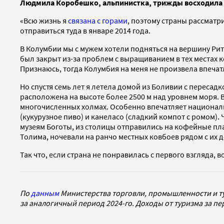
Людмила Коробешко,
альпинистка, трижды восходила 
«Всю жизнь я
связана с горами
, поэтому страны рассматр
отправиться туда в январе 2014 года.
В Колумбии мы с мужем хотели подняться на вершину Рит
был закрыт из-за проблем с выращиванием в тех местах кок
Признаюсь, тогда Колумбия на меня не произвела впечат
Но спустя семь лет я летела домой из Боливии с пересадк
расположена на высоте более 2500 м над уровнем моря. 
многочисленных холмах. Особенно впечатляет национальн
(кукурузное пиво) и канеласо (сладкий компот с ромом)
музеям Боготы, из столицы отправились на кофейные пла
Толима, ночевали на ранчо местных ковбоев рядом с и
Так что, если страна не понравилась с первого взгляда, 
По
данным
Министерства торговли, промышленности и тур
за аналогичный период 2024-го. Доходы от туризма за п