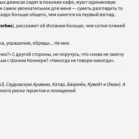
ых джинсах сидят в похожих кафе, жуют одинаковую
 самое увлекательное для меня — суметь разглядеть то
раздо больше общего, чем кажется на первый взгляд.
Forbes
), расскажет об Испании больше, чем сотни пляжей
а, украшения, обряды... Не мое.
них?» С другой стороны, не поручусь, что снова не захочу
ьм с Шоном Коннери? «Никогда не говори никогда».
, Саудовскую Аравию, Катар, Бахрейн, Кувейт и Оман). А
окого риска терактов и похищений.