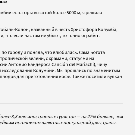
ин»:
умбии есть горы высотой более 5000 м, я решила
тобаль-Колон, названный в честь Христофора Колумба,
, что если нас там не убьют, то точно ограбят.
ь по городу и поняла, что влюбилась. Сама Богота
тропической зелени, с храмами, статуями на
и Антонио Бандероса Canción del Mariachi), чичу
 для исследования Колумбии. Мы прошлись по знаменитым
 плодов для приготовления кофе. Также посетили вулкан
олее 3,8 млн иностранных туристов — на 27% больше, чем
жнейшим источником валютных поступлений для страны.