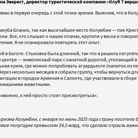
на Эверест, директор туристической компании «Клуб 7 верш
иваю в первую очередь с этой точки зрения. Выяснив, что в Кол
акуба Бланко, так как высочайшее место Колумбии — пик Крис
и. Все, кто слышал о наших планах, крутили у виска и говорили
ления. Я не планировала повторять этот опыт.
ой в Боготе. Стыковка была длинной, так что я решила погулят
В центре — живописный парк с канатной дорогой, утопающий в 
ая кухня, где можно попробовать агуардьенте (напиток из песн
. Через несколько месяцев я собрала группу, чтобы вернуться
нтации в городки Армения и Саленто, где участвовали в сборе
х домашними животными.
возможно, к ней просто стоит присмотреться».
изма Колумбии, с января по июнь 2025 года страну посетило б
ервое полугодие превысили $4,5 млрд, что сделало отрасль ва