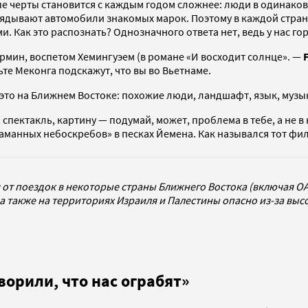
е черты становится с каждым годом сложнее: люди в одинаков
ядывают автомобили знакомых марок. Поэтому в каждой стране
и. Как это распознать? Однозначного ответа нет, ведь у нас го
рмин, воспетом Хемингуэем (в романе «И восходит солнце». —
ьте Меконга подскажут, что вы во Вьетнаме.
 это на Ближнем Востоке: похожие люди, ландшафт, язык, музык
спектакль, картину — подумай, может, проблема в тебе, а не в 
аманных небоскребов» в песках Йемена. Как назывался тот фил
от поездок в некоторые страны Ближнего Востока (включая ОАЭ
 а также на территориях Израиля и Палестины опасно из-за выс
ворили, что нас ограбят»