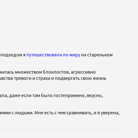
м подходом я
путешествовала по миру
на стареньком
мнилась множеством блокпостов, агрессивно
ства тревоги и страха и подвергать свою жизнь
ала, даже если там было гостеприимно, вкусно,
ями с людьми. Мне есть с чем сравнивать, и я уверена,