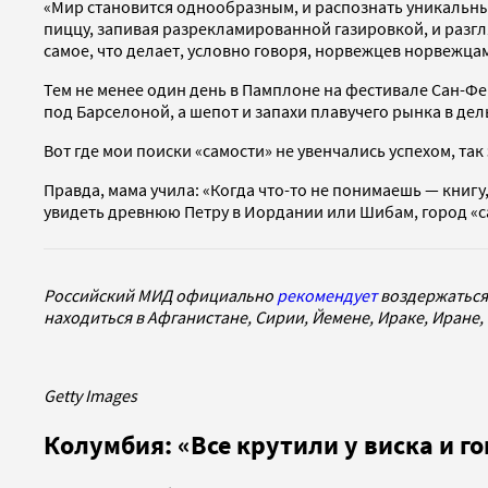
«Мир становится однообразным, и распознать уникальны
пиццу, запивая разрекламированной газировкой, и разгл
самое, что делает, условно говоря, норвежцев норвежцам
Тем не менее один день в Памплоне на фестивале Сан-Фе
под Барселоной, а шепот и запахи плавучего рынка в дел
Вот где мои поиски «самости» не увенчались успехом, так
Правда, мама учила: «Когда что-то не понимаешь — книгу, 
увидеть древнюю Петру в Иордании или Шибам, город «с
Российский МИД официально
рекомендует
воздержаться 
находиться в Афганистане, Сирии, Йемене, Ираке, Иране,
Getty Images
Колумбия: «Все крутили у виска и го