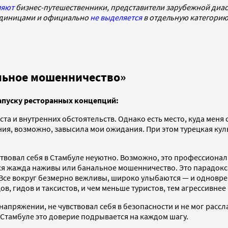
ляют
бизнес-путешественники, представители зарубежной диас
диницами и официально
не выделяется
в отдельную категорию 
льное мошенничество»
запуску ресторанных концепций:
кста и внутренних обстоятельств. Однако есть место, куда меня
ния, возможно, завысила мои ожидания. При этом турецкая ку
вствовал себя в Стамбуле неуютно. Возможно, это профессиона
я жажда наживы или банальное мошенничество. Это парадокса
 Все вокруг безмерно вежливы, широко улыбаются — и одновре
, гидов и таксистов, и чем меньше туристов, тем агрессивнее
напряжении, не чувствовал себя в безопасности и не мог рассл
 Стамбуле это доверие подрывается на каждом шагу.