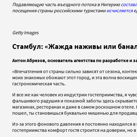
Подавляющую часть въездного потока в Нигерию
состав
посещения страны российскими туристами
исчисляется
е
Getty Images
Стамбул: «Жажда наживы или бана
Антон Абрезов, основатель агентства по разработке и 
«Впечатления от страны сильно зависят от сезона, конте
моих знакомых обожают этот город, и эта волна восхище
гастрономическая часть.
И все же как человек из индустрии гостеприимства, я чу
фальшивого радушия и показной заботы здесь скрываетс
магазинах, ресторанах и даже в самом роскошном отеле.
пошел, ты становишься буквально мишенью для продавцов
Из-за этого фонового давления я постоянно находился в 
гостеприимства комфорт гостя строится на доверии, но в