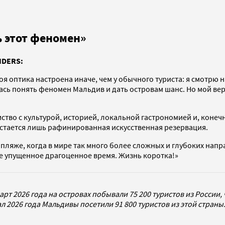
 этот феномен»
IDERS:
моя оптика настроена иначе, чем у обычного туриста: я смотрю 
лась понять феномен Мальдив и дать островам шанс. Но мой в
ство с культурой, историей, локальной гастрономией и, конеч
 остается лишь рафинированная искусственная резервация.
 пляже, когда в мире так много более сложных и глубоких нап
е упущенное драгоценное время. Жизнь коротка!»
арт 2026 года на островах побывали 75 200 туристов из России
тал 2026 года Мальдивы посетили 91 800 туристов из этой стран