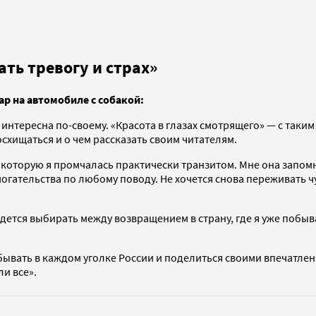
ать тревогу и страх»
ар на автомобиле с собакой:
 интересна по-своему. «Красота в глазах смотрящего» — с таки
осхищаться и о чем рассказать своим читателям.
з которую я промчалась практически транзитом. Мне она запо
ательства по любому поводу. Не хочется снова переживать чув
дется выбирать между возвращением в страну, где я уже побыв
бывать в каждом уголке России и поделиться своими впечатлени
ли все».