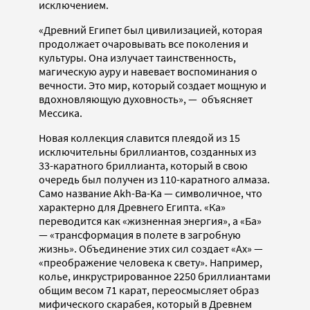
исключением.
«Древний Египет был цивилизацией, которая
продолжает очаровывать все поколения и
культуры. Она излучает таинственность,
магическую ауру и навевает воспоминания о
вечности. Это мир, который создает мощную и
вдохновляющую духовность», — объясняет
Мессика.
Новая коллекция славится плеядой из 15
исключительны бриллиантов, созданных из
33-каратного бриллианта, который в свою
очередь был получен из 110-каратного алмаза.
Само название Akh-Ba-Ka — символичное, что
характерно для Древнего Египта. «Ка»
переводится как «жизненная энергия», а «Ба»
— «трансформация в полете в загробную
жизнь». Объединение этих сил создает «Ах» —
«преображение человека к свету». Например,
колье, инкрустрированное 2250 бриллиантами
общим весом 71 карат, переосмысляет образ
мифического скарабея, который в Древнем