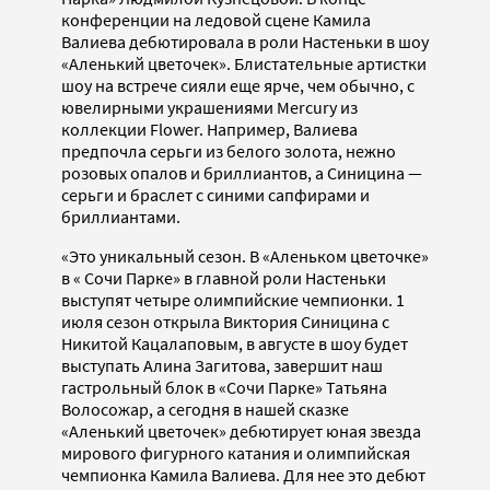
конференции на ледовой сцене Камила
Валиева дебютировала в роли Настеньки в шоу
«Аленький цветочек». Блистательные артистки
шоу на встрече сияли еще ярче, чем обычно, с
ювелирными украшениями Mercury из
коллекции Flower. Например, Валиева
предпочла серьги из белого золота, нежно
розовых опалов и бриллиантов, а Синицина —
серьги и браслет с синими сапфирами и
бриллиантами.
«Это уникальный сезон. В «Аленьком цветочке»
в « Сочи Парке» в главной роли Настеньки
выступят четыре олимпийские чемпионки. 1
июля сезон открыла Виктория Синицина с
Никитой Кацалаповым, в августе в шоу будет
выступать Алина Загитова, завершит наш
гастрольный блок в «Сочи Парке» Татьяна
Волосожар, а сегодня в нашей сказке
«Аленький цветочек» дебютирует юная звезда
мирового фигурного катания и олимпийская
чемпионка Камила Валиева. Для нее это дебют