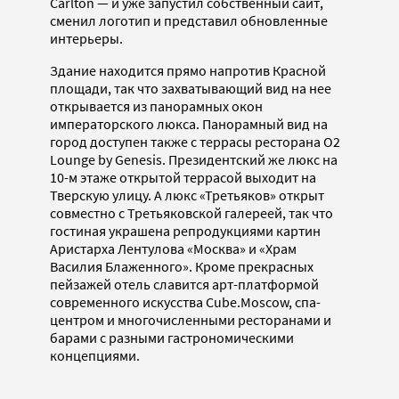
Carlton — и уже запустил собственный сайт,
сменил логотип и представил обновленные
интерьеры.
Здание находится прямо напротив Красной
площади, так что захватывающий вид на нее
открывается из панорамных окон
императорского люкса. Панорамный вид на
город доступен также с террасы ресторана O2
Lounge by Genesis. Президентский же люкс на
10-м этаже открытой террасой выходит на
Тверскую улицу. А люкс «Третьяков» открыт
совместно с Третьяковской галереей, так что
гостиная украшена репродукциями картин
Аристарха Лентулова «Москва» и «Храм
Василия Блаженного». Кроме прекрасных
пейзажей отель славится арт-платформой
современного искусства Cube.Moscow, спа-
центром и многочисленными ресторанами и
барами с разными гастрономическими
концепциями.