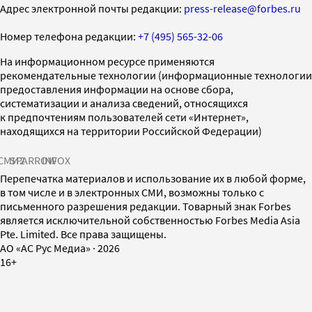
Адрес электронной почты редакции:
press-release@forbes.ru
Номер телефона редакции:
+7 (495) 565-32-06
На информационном ресурсе применяются
рекомендательные технологии (информационные технологии
предоставления информации на основе сбора,
систематизации и анализа сведений, относящихся
к предпочтениям пользователей сети «Интернет»,
находящихся на территории Российской Федерации)
СМИ2
SPARROW
INFOX
Перепечатка материалов и использование их в любой форме,
в том числе и в электронных СМИ, возможны только с
письменного разрешения редакции. Товарный знак Forbes
является исключительной собственностью Forbes Media Asia
Pte. Limited. Все права защищены.
AO «АС Рус Медиа»
·
2026
16+