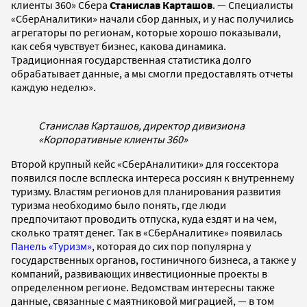
клиенты 360» Сбера
Станислав Карташов
. — Специалисты
«СберАналитики» начали сбор данных, и у нас получились
агрегаторы по регионам, которые хорошо показывали,
как себя чувствует бизнес, какова динамика.
Традиционная государственная статистика долго
обрабатывает данные, а мы смогли предоставлять отчеты
каждую неделю».
Станислав Карташов, директор дивизиона
«Корпоративные клиенты 360»
Второй крупный кейс «СберАналитики» для госсектора
появился после всплеска интереса россиян к внутреннему
туризму. Властям регионов для планирования развития
туризма необходимо было понять, где люди
предпочитают проводить отпуска, куда ездят и на чем,
сколько тратят денег. Так в «СберАналитике» появилась
Панель «Туризм»
, которая до сих пор популярна у
государственных органов, гостиничного бизнеса, а также у
компаний, развивающих инвестиционные проекты в
определенном регионе. Ведомствам интересны также
данные, связанные с маятниковой миграцией, — в том