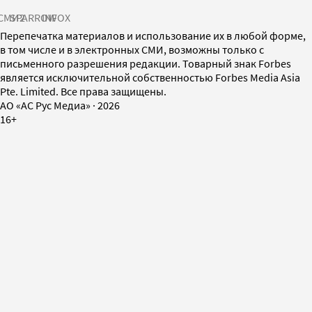
СМИ2
SPARROW
INFOX
Перепечатка материалов и использование их в любой форме,
в том числе и в электронных СМИ, возможны только с
письменного разрешения редакции. Товарный знак Forbes
является исключительной собственностью Forbes Media Asia
Pte. Limited. Все права защищены.
AO «АС Рус Медиа»
·
2026
16+